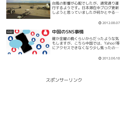
台風の影響が心配でしたが、通常通り運
行するようです。日本滞在中ブログ更新
しようと思っていましたが何かとやるこ
とがたくさんあり、全然更新できません
でした(^^ゞただ、おそらく上海に戻って
2012.08.07
からもそんなに更新出来ないとは思いま
すが。。。また上海か...
中国のSNS事情
日記
確か金曜の晩くらいからだったような気
もしますが、こちら中国では、Yahoo!等
にアクセスできなくなり少し焦ったので
すが、どうやらco.jpドメインに規制がか
かっていたようです。2012/6/17昼以降
2012.06.18
は、再びアクセスできるようになってい
ます...
スポンサーリンク