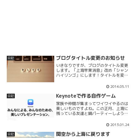
ブログタイトル変更のお知らせ
日記
いきなりですが、ブログのタイトル変更
します。「上海苹果消息」改め「シャン
ハイリンゴ」にします！タイトルを変更
しようと思った理由上海に移住してから2
年が経過し、移住と同時に当ブログを
2014.05.11
細々と始めたわけですが、ここまでわず
か76エントリ。。。 2...
Keynoteで作る自作ゲーム
日記
家族や仲間が集まってワイワイやるのは
楽しいものですよね。この正月、上海に
残っている友達と鍋パーティーしようと
いうことになり、1月2日、我が家に十数
人が集まることになりました。ホストに
2013.01.24
なってしまったので、何か盛り上げる企
画をしなければならない...
関空から上海に戻ります
日記