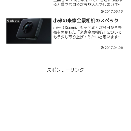
ると嫌でも自分が写り込んでしまいま
す。THETA Sの動画にぼかしかけたい専
2017.05.13
用アプリでは動画にぼかしをかけられな
い静止画なら、専用の「THETA S」ア...
小米の米家全景相机のスペック
Gadgets
小米（Xiaomi、シャオミ）が今日から発
売を開始した「米家全景相机」について
もう少し取り上げてみたいと思います。
わたしも使用している「RICOH THETA
S」と、ハードウェアの主要スペックだけ
2017.04.06
を比較してみました。やはり静止画・動
画共に...
スポンサーリンク