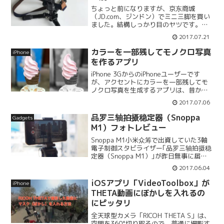
ちょっと前になりますが、京东商城
（JD.com、ジンドン）でミニ三脚を買い
ました。結構しっかり目のヤツです。ス
マホを挟むホルダーもおまけで付いてい
2017.07.21
ました。三脚の類はそれなりに幾つか持
っているのですが、低いアングルでカメ
カラーを一部残してモノクロ写真
iPhone
ラを安定して固定できる...
を作るアプリ
iPhone 3GからのiPhoneユーザーです
が、アクセントにカラーを一部残してモ
ノクロ写真を生成するアプリは、昔から
App Storeに存在していた記憶がありま
2017.07.06
す。この手のアプリが急に気になり出し
て、取り敢えず2017年の時点で、無料
品罗三轴拍摄稳定器（Snoppa
Gadgets
で...
M1）フォトレビュー
Snoppa M1小米众筹で出資していた3軸
電子制御スタビライザー｢品罗三轴拍摄稳
定器（Snoppa M1）｣が昨日無事に届き
ました。"品罗三轴拍摄稳定器” だとあま
2017.06.04
り見てもらえないと思うので（笑）、以
下 “Snoppa M1” で統一しま...
iOSアプリ「VideoToolbox」が
iPhone
THETA動画にぼかしを入れるの
にピッタリ
全天球型カメラ「RICOH THETA S」は、
空間を360°切り取るので、普通に撮影す