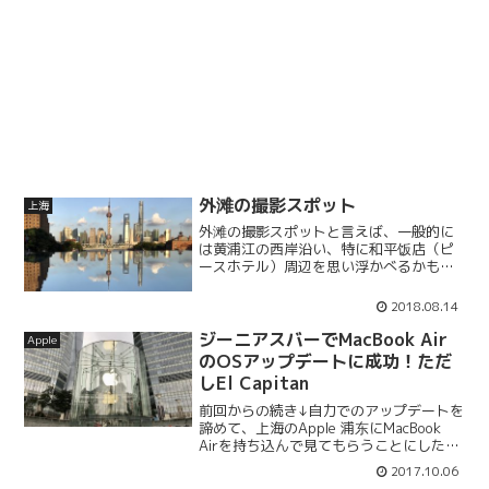
外滩の撮影スポット
上海
外滩の撮影スポットと言えば、一般的に
は黄浦江の西岸沿い、特に和平饭店（ピ
ースホテル）周辺を思い浮かべるかもし
れませんが、地元のアマチュアカメラマ
ンはもう少し北側にいました。外滩源か
2018.08.14
ら乍浦路桥へ先日たまたま「外滩源
（Wàitānyuán）」と...
ジーニアスバーでMacBook Air
Apple
のOSアップデートに成功！ただ
しEl Capitan
前回からの続き↓自力でのアップデートを
諦めて、上海のApple 浦东にMacBook
Airを持ち込んで見てもらうことにしたわ
けですが…国慶節中のジーニアスバーは
2017.10.06
意外と空いてた？休日なので混んでいる