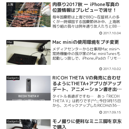
かなと思ったら意外と空いていました
肉祭り2017秋 ー iPhone写真の
上海
（午後か...
位置情報はプレビューで消せ！
毎年国慶節は上海でBBQ〜在留邦人の多
くが一時帰国する国慶節休み中、上海居
残り組の我々は例年通り友人たちとBBQ
を行いました。 毎年肉の量そして質が
2017.10.04
アップしています。また次に期待！
iPhone写真のジオタグを削除するさて、
Mac miniの使用環境をプチ変更
Mac
iPhoneで撮影...
メディアセンターから仕事用Mac miniへ
常時稼働中の我が家のMac miniiTunesも
起動しっ放しで、iPhone,iPadの「リモー
ト」アプリからライブラリに接続し、ロ
ーカルライブラリ内の楽曲を再生すると
2017.10.02
いう贅沢な使い方をしていま...
RICOH THETA Vの発売に合わせ
Gadgets
るようにTHETA+アプリがアップ
デート、アニメーション書き出し
が面白い
タイトル長過ぎですね… あっ「RICOH
THETA V」は釣りです(^^;;今日9月15日
から、スペックアップしたRICOHの360°
全天球カメラ「THETA V」が発売されて
2017.09.15
います。 それに合わせるようにし
て、各種関連アプリもアップ...
モノ撮りに便利なミニ三脚を京东
Gadgets
で購入