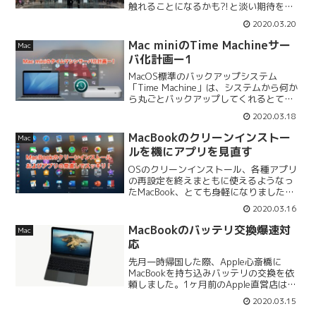
触れることになるかも⁈と淡い期待を抱
いて、3月19日、上海・浦東にあるApple
2020.03.20
陆家嘴に行ってきました。入り口で体温
のチェックはありましたが、こちらで
Mac miniのTime Machineサー
Mac
「随申码」と...
バ化計画ー1
MacOS標準のバックアップシステム
「Time Machine」は、システムから何か
ら丸ごとバックアップしてくれるとても
手軽な方法です。Time Machineサーバ機
2020.03.18
能を使えばOTAでバックアップできる基
本的にはMacを外部ストレージに接...
MacBookのクリーンインストー
Mac
ルを機にアプリを見直す
OSのクリーンインストール、各種アプリ
の再設定を終えまともに使えるようなっ
たMacBook、とても身軽になりました！
クリーンインストール前クリーンインス
2020.03.16
トール後ディスクに余裕があるのはいい
ですね、心理的に。またいずれいっぱい
MacBookのバッテリ交換爆速対
Mac
になるんでしょう...
応
先月一時帰国した際、Apple心斎橋に
MacBookを持ち込みバッテリの交換を依
頼しました。1ヶ月前のApple直営店はま
だかなりの人で賑わっており、まさかの
2020.03.15
休業に追い込まれるとは当時の誰も想像