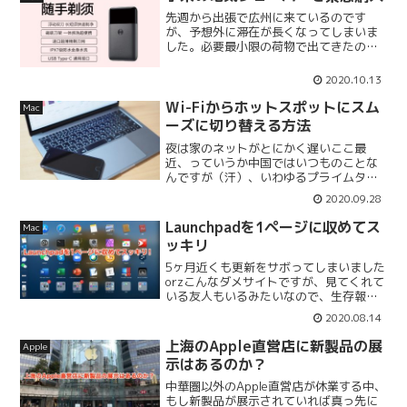
先週から出張で広州に来ているのです
が、予想外に滞在が長くなってしまいま
した。必要最小限の荷物で出てきたの
で、こちらで急遽電気シェーバーを買う
ことにしました。数ある電気シェーバー
2020.10.13
ブランドの中からなぜ小米を選んだかと
いうと、広州のような大都市だ...
Wi-Fiからホットスポットにスム
Mac
ーズに切り替える方法
夜は家のネットがとにかく遅いここ最
近、っていうか中国ではいつものことな
んですが（汗）、いわゆるプライムタイ
ム、特に夜の8時くらいから家のネットが
2020.09.28
めちゃくちゃ遅くなります。20時、21
時、22時など正時付近、あと○時30分な
Launchpadを1ページに収めてス
Mac
ど定時刻に遅くなる...
ッキリ
5ヶ月近くも更新をサボってしまいました
orzこんなダメサイトですが、見てくれて
いる友人もいるみたいなので、生存報告
を兼ねて更新しようと思います。さて、
2020.08.14
ネタはLaunchpadです。Launchpadを1
ページに収めると思いのほか快適だった...
上海のApple直営店に新製品の展
Apple
示はあるのか？
中華圏以外のApple直営店が休業する中、
もし新製品が展示されていれば真っ先に