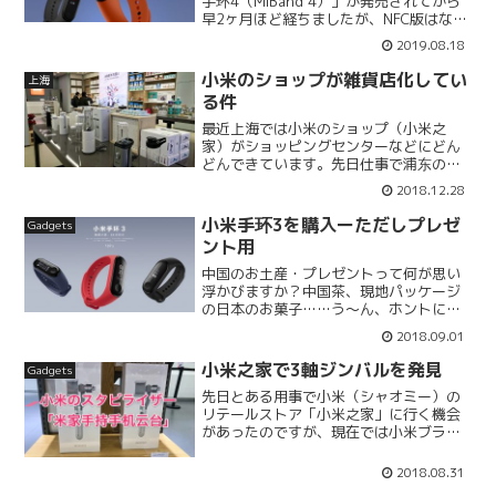
手环4（MiBand 4）」が発売されてから
早2ヶ月ほど経ちましたが、NFC版はなか
なか入手できない状態が続いていまし
2019.08.18
た。最近になって、ようやく小米のサイ
トから普通に購入できるようになり、わ
小米のショップが雑貨店化してい
上海
たしも2週間...
る件
最近上海では小米のショップ（小米之
家）がショッピングセンターなどにどん
どんできています。先日仕事で浦东の八
佰伴（ヤオハン）近くに立ち寄った際、
2018.12.28
以前「百脑汇」があった電脳城がリニュ
ーアルしていたので入ってみたら、1階に
小米手环3を購入ーただしプレゼ
Gadgets
小米の直営店ができていま...
ント用
中国のお土産・プレゼントって何が思い
浮かびますか？中国茶、現地パッケージ
の日本のお菓子……う〜ん、ホントに適
当なお土産って無いんだなぁ（笑）小米
2018.09.01
手环（MiBand）はお土産・プレゼントに
最適この度知り合いが上海を離れること
小米之家で3軸ジンバルを発見
Gadgets
になり、何か良いお...
先日とある用事で小米（シャオミー）の
リテールストア「小米之家」に行く機会
があったのですが、現在では小米ブラン
ドでもスマホ用のスタビライザーが販売
されているんですね、知りませんでし
2018.08.31
た。わたしは以前、小米众筹（小米のク