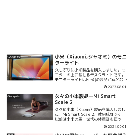
小米（Xiaomi,シャオミ）のモニ
Gadgets
ターライト
久しぶりに小米製品を購入しました。モ
ニターの上に載せるデスクライトです。
モニターライトはBenQの製品が有名なよ
うですが，YouTubeでデスクツアーを見
2023.08.01
ていたら，一部の人たちが同等の性能で
より安価なシャオミの製品を使っていた
久々の小米製品ーMi Smart
Gadgets
ので，私はAm...
Scale 2
久々に小米（Xiaomi）製品を購入しまし
た。Mi Smart Scale 2、体組成計です。
以前は小米の第一世代の体重計を使って
いました。単純に体重だけ測るタイプで
2021.06.01
す。それでも当時は、Bluetoothでアプリ
と連動して体重が記録されるこ...