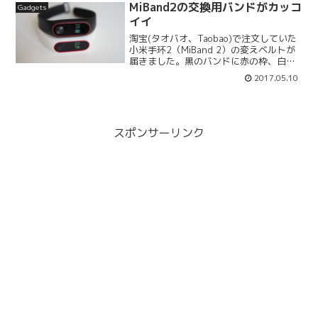
ラウドファウンディング）で...
MiBand2の交換用バンドがカッコ
Gadgets
イイ
淘宝(タオバオ、Taobao)で注文していた
小米手环2（MiBand 2）の変えベルトが
届きました。黒のバンドに赤の枠、白の
バンドに赤の枠の2バージョンです。 ど
2017.05.10
ちらも赤が差し色になっていてカッコイ
イ！サードパーティ製のバンドは安いの
で、他...
スポンサーリンク