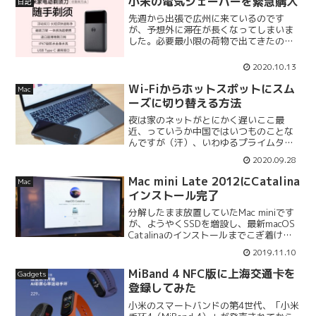
小米の電気シェーバーを緊急購入
日記
先週から出張で広州に来ているのです
が、予想外に滞在が長くなってしまいま
した。必要最小限の荷物で出てきたの
で、こちらで急遽電気シェーバーを買う
ことにしました。数ある電気シェーバー
2020.10.13
ブランドの中からなぜ小米を選んだかと
いうと、広州のような大都市だ...
Wi-Fiからホットスポットにスム
Mac
ーズに切り替える方法
夜は家のネットがとにかく遅いここ最
近、っていうか中国ではいつものことな
んですが（汗）、いわゆるプライムタイ
ム、特に夜の8時くらいから家のネットが
2020.09.28
めちゃくちゃ遅くなります。20時、21
時、22時など正時付近、あと○時30分な
Mac mini Late 2012にCatalina
Mac
ど定時刻に遅くなる...
インストール完了
分解したまま放置していたMac miniです
が、ようやくSSDを増設し、最新macOS
Catalinaのインストールまでこぎ着けま
した。事前にMacBookの方でCatalinaを
2019.11.10
ダウンロードし、USBインストーラーを
作成していたので、M...
MiBand 4 NFC版に上海交通卡を
Gadgets
登録してみた
小米のスマートバンドの第4世代、「小米