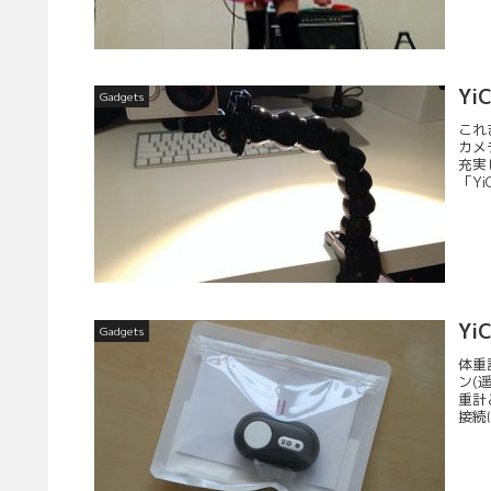
Yi
Gadgets
これ
カメ
充実
「Yi
Y
Gadgets
体重
ン(
重計
接続はB