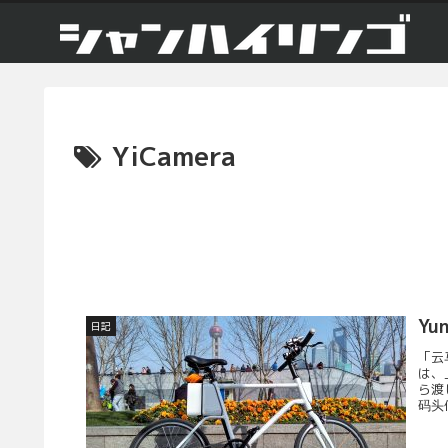
YiCamera
Yu
日記
「云
は、
ら渡
码头