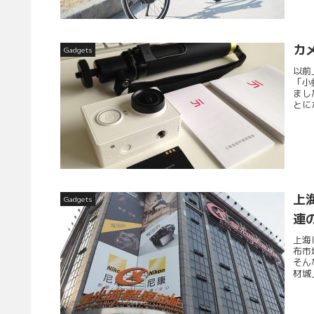
カ
Gadgets
以前
「小
まし
とに
上
Gadgets
連
上海
布市
そん
材城