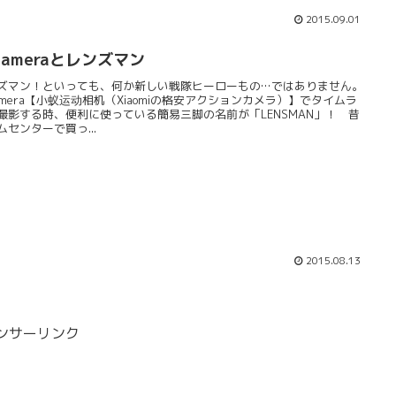
2015.09.01
Cameraとレンズマン
ズマン！といっても、何か新しい戦隊ヒーローもの…ではありません。
Camera【小蚁运动相机（Xiaomiの格安アクションカメラ）】でタイムラ
撮影する時、便利に使っている簡易三脚の名前が「LENSMAN」！ 昔
ムセンターで買っ...
2015.08.13
ンサーリンク