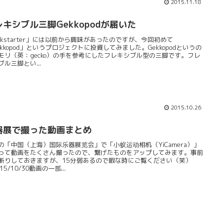
2015.11.18
レキシブル三脚Gekkopodが届いた
ickstarter」には以前から興味があったのですが、今回初めて
ekkopod」というプロジェクトに投資してみました。Gekkopodというの
モリ（英：gecko）の手を参考にしたフレキシブル型の三脚です。フレ
ブル三脚とい...
2015.10.26
器展で撮った動画まとめ
の「中国（上海）国际乐器展览会」で「小蚁运动相机（YiCamera）」
って動画をたくさん撮ったので、繋げたものをアップしてみます。事前
断りしておきますが、15分弱あるので暇な時にご覧ください（笑）
15/10/30動画の一部...