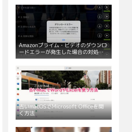
Amazonプライム・ビデオのダウンロ
ードエラーが発生した場合の対処方
法
古いmacOSでMicrosoft Officeを開
く方法