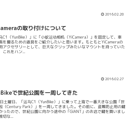
2016.02.28
Cameraの取り付けについて
马C1（YunBike）」に「小蚁运动相机（YiCamera）」を固定して、車
画を撮るための道具をご紹介したいと思います。もともとYiCameraの
用アクセサリーとして、巨大なクリップみたいなマウントを持っていた
、これをハン...
2016.02.27
unBikeで世紀公園を一周してきた
6日土曜日、「运马C1（YunBike）」に乗って上海で一番大きな公園「世
园（Century Park）」を一周してきました。その前に、盗難防止用の鍵
かったので、世紀公園に向かう途中の「GIANT」のお店で鍵を買いまし
切な...