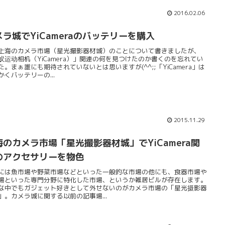
2016.02.06
メラ城でYiCameraのバッテリーを購入
上海のカメラ市場（星光撮影器材城）のことについて書きましたが、
蚁运动相机（YiCamera）」関連の何を見つけたのか書くのを忘れてい
た。まぁ誰にも期待されていないとは思いますが(^^;;「YiCamera」は
かくバッテリーの...
2015.11.29
海のカメラ市場「星光撮影器材城」でYiCamera関
のアクセサリーを物色
には魚市場や野菜市場などといった一般的な市場の他にも、食器市場や
場といった専門分野に特化した市場、というか雑居ビルが存在します。
な中でもガジェット好きとして外せないのがカメラ市場の「星光摄影器
」。カメラ城に関する以前の記事場...