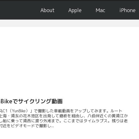
About
Apple
Mac
iPhone
nBikeでサイクリング動画
马C1（YunBike）」で撮影した車載動画をアップしてみます。ルート
上海・浦东の花木地区を出発して塘桥を経由し、八佰伴近くの黄浦江か
し船に乗って浦西に渡り外滩まで。ここまではタイムラプス。残りは老
付近をビデオモードで撮影し...