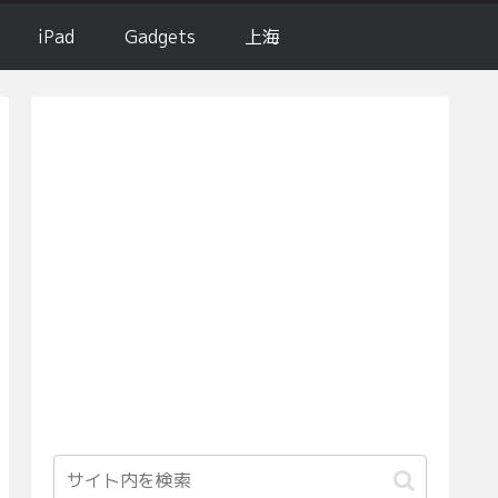
iPad
Gadgets
上海