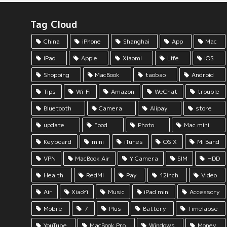
Tag Cloud
China
iPhone
Shanghai
App
Mac
iPad
Apple
Xiaomi
Life
iOS
Shopping
MacBook
taobao
Android
Tips
Wi-Fi
Amazon
WeChat
trouble
Bluetooth
Camera
Alipay
store
update
Food
Photo
Mac mini
Keyboard
mini
iTunes
OS X
Mi Band
VPN
MacBook Air
YiCamera
SIM
HDD
Health
RedMi
Pay
12inch
Video
Air
XiaoYi
Music
iPad mini
Accessory
Mobile
7
Plus
Battery
Timelapse
YouTube
MacBook Pro
Windows
Money