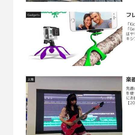
フ
Gadgets
「K
「G
はヤ
キシ
楽
上海
先週
を使
にお
【20