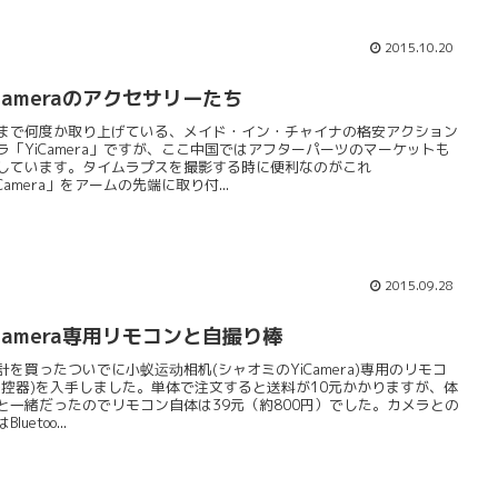
2015.10.20
Cameraのアクセサリーたち
まで何度か取り上げている、メイド・イン・チャイナの格安アクション
ラ「YiCamera」ですが、ここ中国ではアフターパーツのマーケットも
しています。タイムラプスを撮影する時に便利なのがこれ
Camera」をアームの先端に取り付...
2015.09.28
iCamera専用リモコンと自撮り棒
計を買ったついでに小蚁运动相机(シャオミのYiCamera)専用のリモコ
遥控器)を入手しました。単体で注文すると送料が10元かかりますが、体
と一緒だったのでリモコン自体は39元（約800円）でした。カメラとの
luetoo...