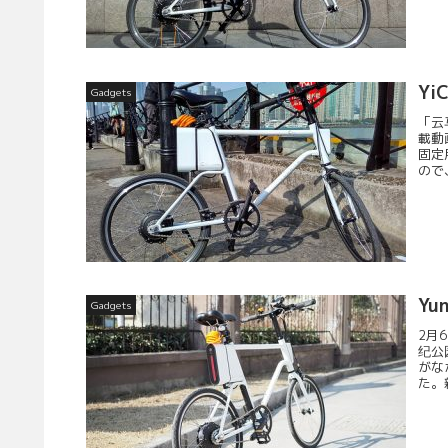
Yi
Gadgets
「云
載動
固定
ので
Y
Gadgets
2月
纪公
がな
た。親