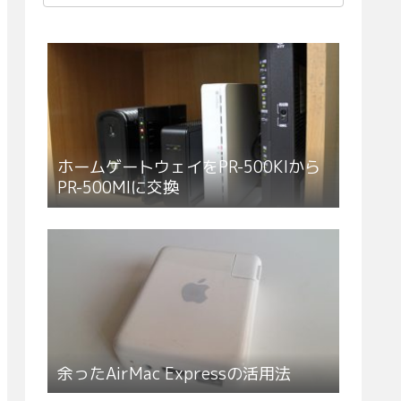
ホームゲートウェイをPR-500KIから
PR-500MIに交換
余ったAirMac Expressの活用法