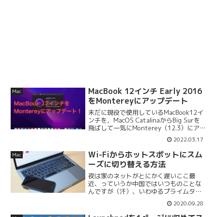
MacBook 12インチ Early 2016
Mac
をMontereyにアップデート
未だに現役で使用しているMacBook12イ
ンチを，MacOS CatalinaからBig Surを
飛ばして一気にMonterey（12.3）にアッ
プデートしました。Catalinaのままでも
2022.03.17
全く問題なかったのですが，どうしても
ユニバーサル...
Wi-Fiからホットスポットにスム
Mac
ーズに切り替える方法
夜は家のネットがとにかく遅いここ最
近、っていうか中国ではいつものことな
んですが（汗）、いわゆるプライムタイ
ム、特に夜の8時くらいから家のネットが
2020.09.28
めちゃくちゃ遅くなります。20時、21
時、22時など正時付近、あと○時30分な