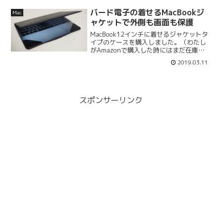
生しました。症状が発生したのは、
MacBook (Retina, 12-in...
バード電子の着せるMacBookジ
Mac
ャケットで外側も画面も保護
MacBook12インチに着せるジャケットタ
イプのケースを購入しました。（わたし
がAmazonで購入した時にはまだ在庫が
あったのですが、残念ながら現在は在庫
2019.03.11
切れになっています。バード電子のオン
ラインショップ「B-SHOP」だとブラック
はまだ...
スポンサーリンク