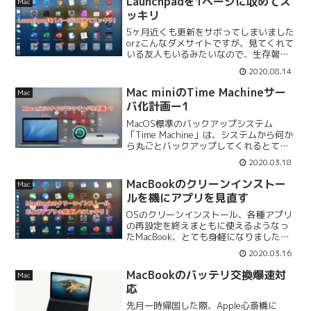
Launchpadを1ページに収めてス
Mac
ど定時刻に遅くなる...
ッキリ
5ヶ月近くも更新をサボってしまいました
orzこんなダメサイトですが、見てくれて
いる友人もいるみたいなので、生存報告
を兼ねて更新しようと思います。さて、
2020.08.14
ネタはLaunchpadです。Launchpadを1
ページに収めると思いのほか快適だった...
Mac miniのTime Machineサー
Mac
バ化計画ー1
MacOS標準のバックアップシステム
「Time Machine」は、システムから何か
ら丸ごとバックアップしてくれるとても
手軽な方法です。Time Machineサーバ機
2020.03.18
能を使えばOTAでバックアップできる基
本的にはMacを外部ストレージに接...
MacBookのクリーンインストー
Mac
ルを機にアプリを見直す
OSのクリーンインストール、各種アプリ
の再設定を終えまともに使えるようなっ
たMacBook、とても身軽になりました！
クリーンインストール前クリーンインス
2020.03.16
トール後ディスクに余裕があるのはいい
ですね、心理的に。またいずれいっぱい
MacBookのバッテリ交換爆速対
Mac
になるんでしょう...
応
先月一時帰国した際、Apple心斎橋に