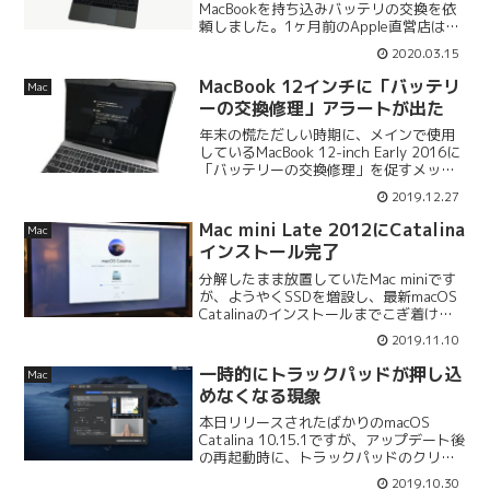
MacBookを持ち込みバッテリの交換を依
頼しました。1ヶ月前のApple直営店はま
だかなりの人で賑わっており、まさかの
2020.03.15
休業に追い込まれるとは当時の誰も想像
していなかったでしょう。さて今回も
MacBook 12インチに「バッテリ
Mac
Appleの...
ーの交換修理」アラートが出た
年末の慌ただしい時期に、メインで使用
しているMacBook 12-inch Early 2016に
「バッテリーの交換修理」を促すメッセ
ージが出てしまいました。2016年夏頃か
2019.12.27
ら使い始めて3年と数ヶ月、バッテリーの
交換時期ってこんなに早いもん...
Mac mini Late 2012にCatalina
Mac
インストール完了
分解したまま放置していたMac miniです
が、ようやくSSDを増設し、最新macOS
Catalinaのインストールまでこぎ着けま
した。事前にMacBookの方でCatalinaを
2019.11.10
ダウンロードし、USBインストーラーを
作成していたので、M...
一時的にトラックパッドが押し込
Mac
めなくなる現象
本日リリースされたばかりのmacOS
Catalina 10.15.1ですが、アップデート後
の再起動時に、トラックパッドのクリッ
クが一時的に押し込めなくなる現象が発
2019.10.30