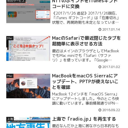
NTTのポイントをiTunesギフト
Webサービス
コードに交換
《2017/1/26 追記》2017/1/26現在、
「iTunes ギフトコード」は「在庫切れ」
状態で、再開時期も未定となっていま
す。NTT西日本のフレッツ光では、
2017.01.14
「CLUB NTT-West」の会員になるとポイ
ントが貯まります。そのポイン...
MacのSafariで最近閉じたタブを
Mac
超簡単に表示させる方法
最近はメインのブラウザとしてMacBook
でもMac miniでも「Safari（サファ
リ）」を使っています。「Google
Chrome」は中国からだとVPN繋がないと
2017.01.02
アップデートできないし、Safariよりエ
ネルギー消費が激しい感じがし...
MacBookをmacOS Sierraにア
Mac
ップデート、PPTPが使えないこ
とを確認
MacBook 12インチを「macOS Sierra」
にアップデートしました。今のところ快
調に動いています。事前情報通りVPNか
ら「PPTP」が消えています。これはiOS
2016.09.22
10にも共通の変更点で、今後は「L2TP」
対応が必須条件となります...
上海で「radio.jp」を再生する
上海
最近なんだか上海に居ながら日本的なも