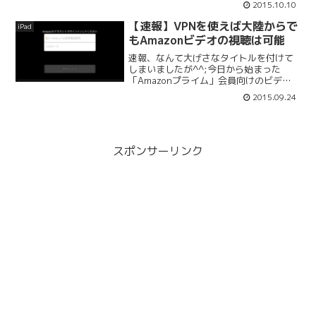
2015.10.10
った感じですかね（笑）Amazonビデオ
カテゴリ: エンターテインメント 価格: 無
【速報】VPNを使えば大陸からで
iPad
料前に...
もAmazonビデオの視聴は可能
速報、なんて大げさなタイトルを付けて
しまいましたが^^;今日から始まった
「Amazonプライム」会員向けのビデオ
オンデマンドサービス「Amazonビデ
2015.09.24
オ」ですが、大陸からでも視聴できるの
かどうか非常に関心がありました。早速
試してみたところ、...
スポンサーリンク