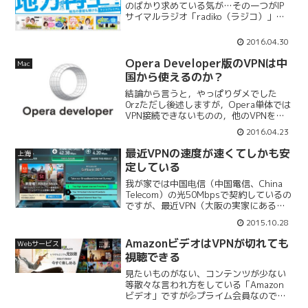
のばかり求めている気が…その一つがIP
サイマルラジオ「radiko（ラジコ）」に
なります。結論から言うと，VPNがない
と上海から「radiko」を聴くことはでき
2016.04.30
ません。そもそも「radiko」自体が日本
国...
Opera Developer版のVPNは中
Mac
国から使えるのか？
結論から言うと，やっぱりダメでした
0rzただし後述しますが，Opera単体では
VPN接続できないものの，他のVPNを踏
み石にすると使えなくはありません(^^;;
2016.04.23
さて，ブラウザの「Opera Developer」
版にVPN機能が搭載されてい...
最近VPNの速度が速くてしかも安
上海
定している
我が家では中国电信（中国電信、China
Telecom）の光50Mbpsで契約しているの
ですが、最近VPN（大阪の実家にある
NTTホームゲートウェイのVPNサーバに
2015.10.28
接続）の調子いいので速度測定してみた
ら…結構な速度が出ていたのでビック
AmazonビデオはVPNが切れても
Webサービス
リ！...
視聴できる
見たいものがない、コンテンツが少ない
等散々な言われ方をしている「Amazon
ビデオ」ですが💦プライム会員なので取
り敢えず活用しておかなければ… とい