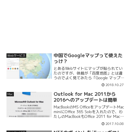
中国でGoogleマップって使えた
Webサービス
っけ？
とあるWebサイトにマップが貼られてい
たのですが、体裁が「百度地图」とは違
うのでよく見てみたら「Google マップ」
でした。Google マップ - 乗換案内 & グ
2018.10.27
ルメ開発元:Google, Inc.無料posted with
アプリーチ...
Outlook for Mac 2011から
Mac
2016へのアップデートは簡単
MacBookのMS OfficeをアップデートMac
miniにOffice 365 Soloを入れたので、わ
たしのMacBookもOffice 2011 for Macか
ら365 Soloにアップデートしました。サ
2017.10.08
ブスクリプション型のO...