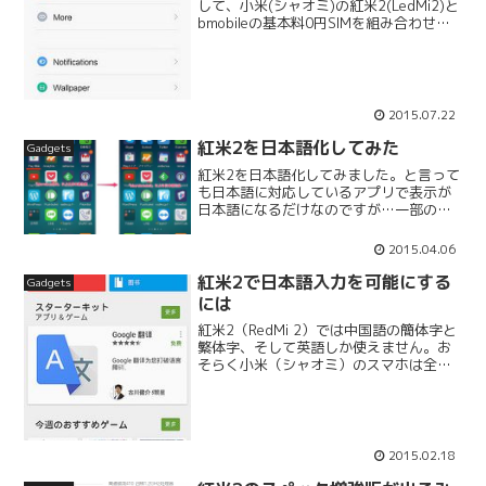
して、小米(シャオミ)の紅米2(LedMi2)と
bmobileの基本料0円SIMを組み合わせて
使ってみました。今回は念のため中国移
動のSIMは抜いた上で、スロット1にヨド
バシの基本料0円SIM(日本通信の...
2015.07.22
紅米2を日本語化してみた
Gadgets
紅米2を日本語化してみました。と言って
も日本語に対応しているアプリで表示が
日本語になるだけなのですが…一部のア
プリの名前が中国語から日本語に変わっ
ている「Google playストア」アプリ内の
2015.04.06
メニューも中国語から日本語に変わった
やり方は「...
紅米2で日本語入力を可能にする
Gadgets
には
紅米2（RedMi 2）では中国語の簡体字と
繁体字、そして英語しか使えません。お
そらく小米（シャオミ）のスマホは全部
そうなのではないかと思います。ただし
日本語の文字セットは入っているようで
す。ではどうやって日本語を入力できる
ようにするのか？...
2015.02.18