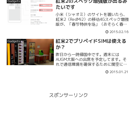
紅米2のスペック増強版が出るみ
Gadgets
たいです
小米（シャオミ）のサイトを覗いたら、
紅米2（RedMi2）の移动4Gスペック増強
版が、「春节特供专场」（おそらく春節
セール？）で2月23日～25日の3日間、毎
2015.02.16
朝10時から数量限定でオンライン販売さ
れるようです。強化されるのはメモリ
紅米2でプリペイドSIMは使える
Gadgets
で、RAM...
か？
昨日から一時帰国中です。週末には
AUGM大阪への出席を予定してます。そ
れで通信環境を確保するために関空に到
着後、so-netのプリペイドSIMカードを
2015.01.21
購入、SIMフリーiPhone5に挿してみまし
た。わたしが買ったのはnanoSIMの1GB...
スポンサーリンク