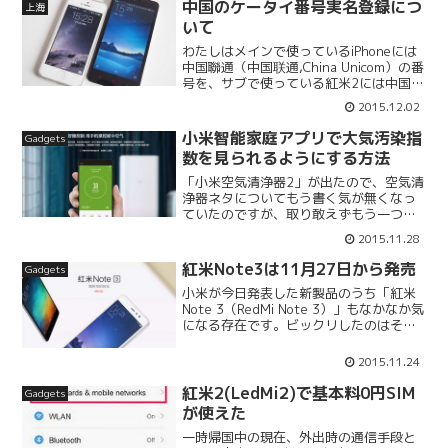
中国のケータイ番号実名登録につ
上海
アみたいなのがあって、有...
いて
わたしはメインで使っているiPhoneには
中国聯通（中国联通,China Unicom）の番
号を、サブで使っている紅米2には中国移
動（中国移动,China Mobile）の番号を入
2015.12.02
れています。さて、中国でも携帯電話番
号は”基本”実名で登録す...
小米智能家庭アプリで大気汚染指
Gadgets
数を見られるようにする方法
「小米空気清浄器2」が出たので、空気清
浄器ネタについてもう書く気が無くなっ
ていたのですが、取り敢えずもう一つエ
ントリすることにしました（笑）小米の
2015.11.28
空気清浄器とリンクした「小米智能家
庭」アプリを使うと、室内と室外の大気
紅米Note3は11月27日から発売
Gadgets
汚染指数を確認することが...
小米が今日発表した新製品のうち「紅米
Note 3（RedMi Note 3）」もなかなか気
になる存在です。ビックリしたのはその
見た目で、iPhone 6s / 6s Plusとソック
リではありませんか！ しかもボディー
2015.11.24
も金属を使っているとい...
紅米2(LedMi2)で基本料0円SIM
Gadgets
が使えた
一時帰国中の現在、外出時の通信手段と