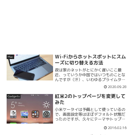
Wi-Fiからホットスポットにスム
Mac
ーズに切り替える方法
夜は家のネットがとにかく遅いここ最
近、っていうか中国ではいつものことな
んですが（汗）、いわゆるプライムタイ
ム、特に夜の8時くらいから家のネットが
2020.09.28
めちゃくちゃ遅くなります。20時、21
時、22時など正時付近、あと○時30分な
紅米2のトップページを変更して
Gadgets
ど定時刻に遅くなる...
みた
小米ケータイは予備として使っているの
で、画面設定等はほぼデフォルト状態だ
ったのですが、久々にテーマやトップペ
ージを変更して気分転換してみました。
2016.02.16
テーマは以前にも紹介したことがあると
おり、小米がテーマを配信しているスト