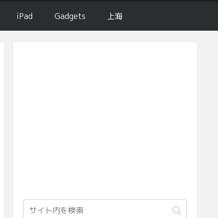
iPad
Gadgets
上海