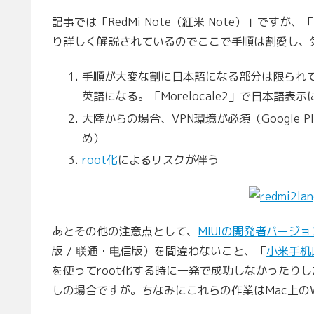
記事では「RedMi Note（紅米 Note）」ですが
り詳しく解説されているのでここで手順は割愛し、
手順が大変な割に日本語になる部分は限られ
英語になる。「Morelocale2」で日本語
大陸からの場合、VPN環境が必須（Google P
め）
root化
によるリスクが伴う
あとその他の注意点として、
MIUIの開発者バージ
版 / 联通・电信版）を間違わないこと、「
小米手机
を使ってroot化する時に一発で成功しなかったり
しの場合ですが。ちなみにこれらの作業はMac上のW