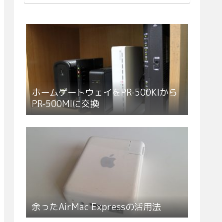
ホームゲートウェイをPR-500KIから
PR-500MIに交換
余ったAirMac Expressの活用法