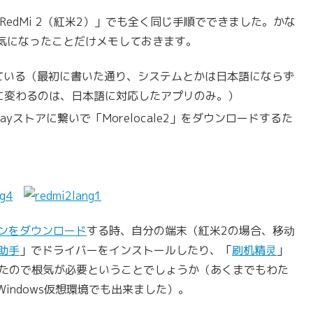
、「RedMi 2（紅米2）」でも全く同じ手順でできました。かな
気になったことだけメモしておきます。
ている（最初に書いた通り、システムとかは日本語にならず
表示に変わるのは、日本語に対応したアプリのみ。）
layストアに繋いで「Morelocale2」をダウンロードするた
ョンをダウンロード
する時、自分の端末（紅米2の場合、移动
助手
」でドライバーをインストールしたり、「
刷机精灵
」
したので根気が必要ということでしょうか（あくまでもわた
indows仮想環境でも出来ました）。