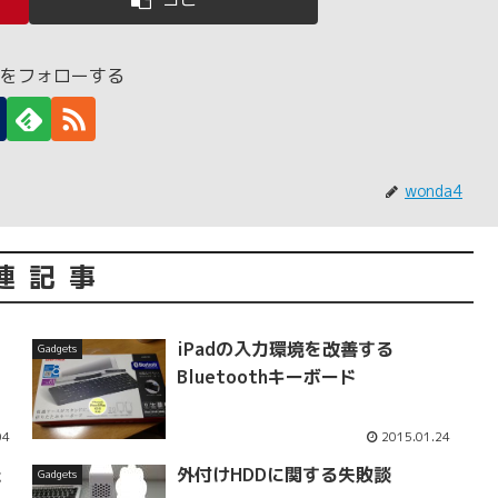
a4をフォローする
wonda4
連記事
iPadの入力環境を改善する
Gadgets
Bluetoothキーボード
04
2015.01.24
た
外付けHDDに関する失敗談
Gadgets