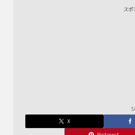
スポ
X
Pinterest