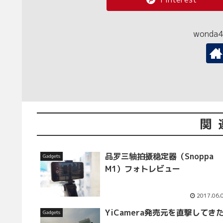
wond
関
品罗三轴拍摄稳定器（Snoppa
Gadgets
M1）フォトレビュー
2017.06.
YiCamera発売元を直撃してき
Gadgets