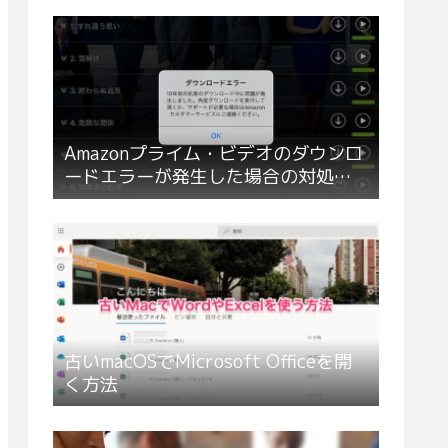
Amazonプライム・ビデオのダウンロ
ードエラーが発生した場合の対処方
法
古いmacOSでMicrosoft Officeを開
く方法