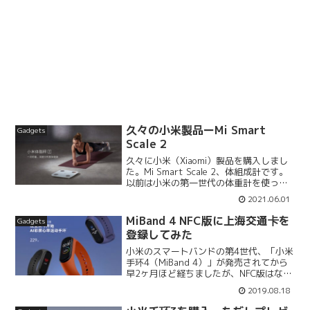
久々の小米製品ーMi Smart
Gadgets
Scale 2
久々に小米（Xiaomi）製品を購入しまし
た。Mi Smart Scale 2、体組成計です。
以前は小米の第一世代の体重計を使って
いました。単純に体重だけ測るタイプで
2021.06.01
す。それでも当時は、Bluetoothでアプリ
と連動して体重が記録されるこ...
MiBand 4 NFC版に上海交通卡を
Gadgets
登録してみた
小米のスマートバンドの第4世代、「小米
手环4（MiBand 4）」が発売されてから
早2ヶ月ほど経ちましたが、NFC版はなか
なか入手できない状態が続いていまし
2019.08.18
た。最近になって、ようやく小米のサイ
トから普通に購入できるようになり、わ