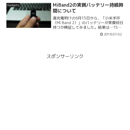
どうでしょうか？結果は…バッテリー2％
MiBand2の実質バッテリー持続時
Gadgets
を残して...
間について
満充電明けの6月15日から，「小米手环
（Mi Band 2）」のバッテリーが実質何日
持つか検証してみました。結果は…15
日，ちょうど半月でした。小米の公式サ
2016.07.02
イトでは，バッテリーの持続時間を20日
間と謳っていますが，実際は5日ほど短か
ったこと...
スポンサーリンク