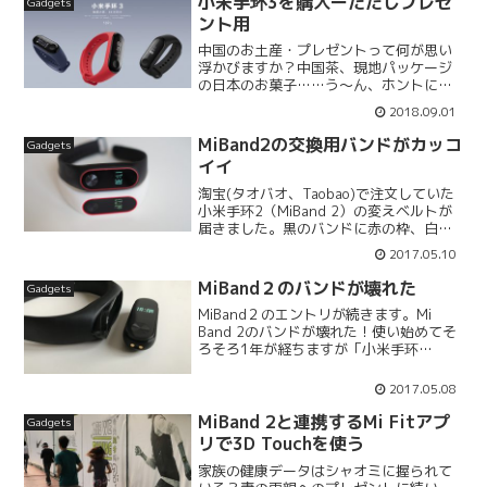
小米手环3を購入ーただしプレゼ
Gadgets
たしも2週間...
ント用
中国のお土産・プレゼントって何が思い
浮かびますか？中国茶、現地パッケージ
の日本のお菓子……う〜ん、ホントに適
当なお土産って無いんだなぁ（笑）小米
2018.09.01
手环（MiBand）はお土産・プレゼントに
最適この度知り合いが上海を離れること
MiBand2の交換用バンドがカッコ
Gadgets
になり、何か良いお...
イイ
淘宝(タオバオ、Taobao)で注文していた
小米手环2（MiBand 2）の変えベルトが
届きました。黒のバンドに赤の枠、白の
バンドに赤の枠の2バージョンです。 ど
2017.05.10
ちらも赤が差し色になっていてカッコイ
イ！サードパーティ製のバンドは安いの
MiBand２のバンドが壊れた
Gadgets
で、他...
MiBand２のエントリが続きます。Mi
Band 2のバンドが壊れた！使い始めてそ
ろそろ1年が経ちますが「小米手环
2（MiBand２）」のバンド部分が壊れて
しまいました。バントのユニットと接す
2017.05.08
る輪っかの部分が外れるようになってし
まったので...
MiBand 2と連携するMi Fitアプ
Gadgets
リで3D Touchを使う
家族の健康データはシャオミに握られて