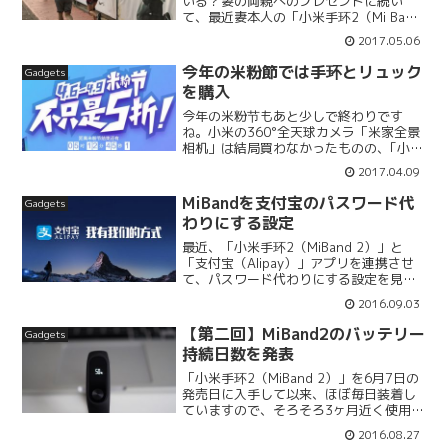
いる？妻の両親へのプレゼントに続い
て、最近妻本人の「小米手环2（Mi Band
2）」も購入したので、身近に4台の
2017.05.06
MiBand2がライフログを取っているとい
う状態です。うちの家族は小米に健康デ
今年の米粉節では手环とリュック
Gadgets
ータ握られて...
を購入
今年の米粉节もあと少しで終わりです
ね。小米の360°全天球カメラ「米家全景
相机」は結局買わなかったものの、｢小米
手环2（MiBand 2）｣を2つとリュックサ
2017.04.09
ックを買ってしまいました（笑）MiBand
2は特に値引きなしでした。まぁ売れ筋
MiBandを支付宝のパスワード代
Gadgets
商...
わりにする設定
最近、「小米手环2（MiBand 2）」と
「支付宝（Alipay）」アプリを連携させ
て、パスワード代わりにする設定を見つ
けたので共有します。支付宝 - 口碑 生活
2016.09.03
理财 钱包 カテゴリ: ファイナンス 価格:
無料Mi Fit カテゴリ: ...
【第二回】MiBand2のバッテリー
Gadgets
持続日数を発表
「小米手环2（MiBand 2）」を6月7日の
発売日に入手して以来、ほぼ毎日装着し
ていますので、そろそろ3ヶ月近く使用し
ていることになります。以前のバッテリ
2016.08.27
ー持続日数は15日でしたが、さて今回は