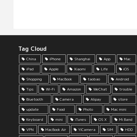
Tag Cloud
China
iPhone
Shanghai
App
Mac
iPad
Apple
Xiaomi
Life
iOS
Shopping
MacBook
taobao
Android
Tips
Wi-Fi
Amazon
WeChat
trouble
Bluetooth
Camera
Alipay
store
update
Food
Photo
Mac mini
Keyboard
mini
iTunes
OS X
Mi Band
VPN
MacBook Air
YiCamera
SIM
HDD