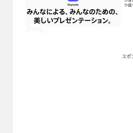
が家
か盛
スポ