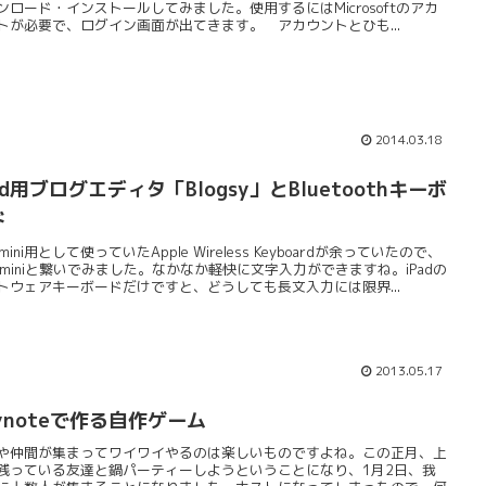
ンロード・インストールしてみました。使用するにはMicrosoftのアカ
トが必要で、ログイン画面が出てきます。 アカウントとひも...
2014.03.18
ad用ブログエディタ「Blogsy」とBluetoothキーボ
ド
 mini用として使っていたApple Wireless Keyboardが余っていたので、
ad miniと繋いでみました。なかなか軽快に文字入力ができますね。iPadの
トウェアキーボードだけですと、どうしても長文入力には限界...
2013.05.17
ynoteで作る自作ゲーム
や仲間が集まってワイワイやるのは楽しいものですよね。この正月、上
残っている友達と鍋パーティーしようということになり、1月2日、我