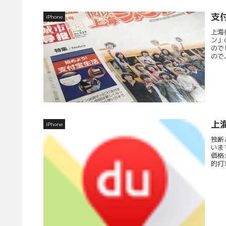
支
iPhone
上海
ン」
ので
ので
上
iPhone
独断
いま
価格
的打车