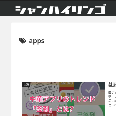
apps
签
上海
最近
到」
思い
とい