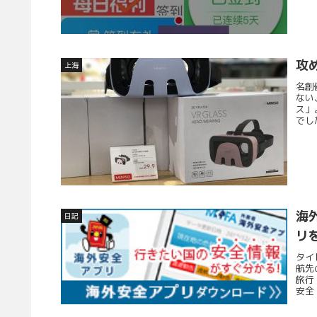
攻
上海
名創
ない
ス」
でし
海
日記
リ
タイ
航先
旅行
安全