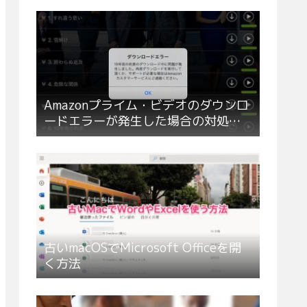
Amazonプライム・ビデオのダウンロ
ードエラーが発生した場合の対処方
法
古いmacOSでMicrosoft Officeを開
く方法