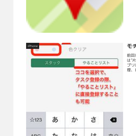
モ
iPhone
前回
は"
プリ
理、ロ