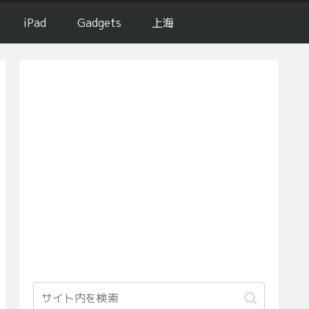
iPad
Gadgets
上海