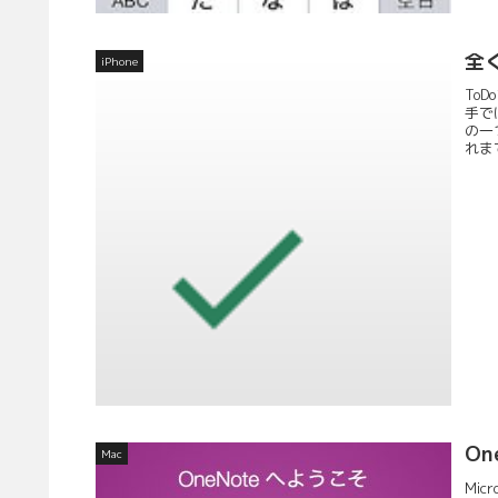
全
iPhone
To
手で
の一
れまで
On
Mac
Mic