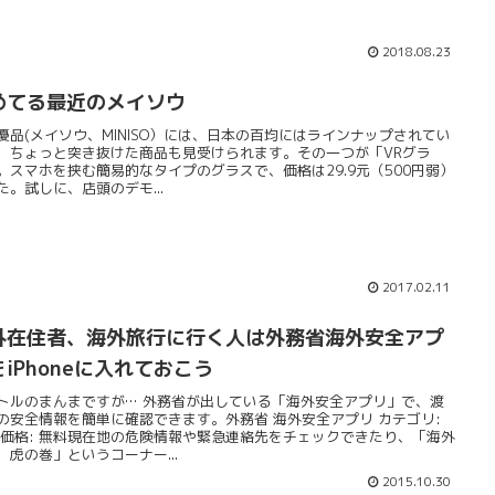
2018.08.23
めてる最近のメイソウ
優品(メイソウ、MINISO）には、日本の百均にはラインナップされてい
、ちょっと突き抜けた商品も見受けられます。その一つが「VRグラ
。スマホを挟む簡易的なタイプのグラスで、価格は29.9元（500円弱）
た。試しに、店頭のデモ...
2017.02.11
外在住者、海外旅行に行く人は外務省海外安全アプ
をiPhoneに入れておこう
トルのまんまですが… 外務省が出している「海外安全アプリ」で、渡
の安全情報を簡単に確認できます。外務省 海外安全アプリ カテゴリ:
 価格: 無料現在地の危険情報や緊急連絡先をチェックできたり、「海外
 虎の巻」というコーナー...
2015.10.30