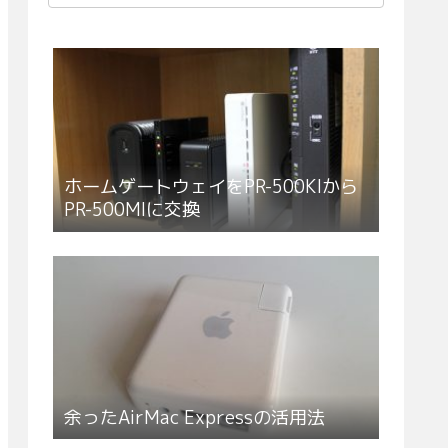
ホームゲートウェイをPR-500KIから
PR-500MIに交換
余ったAirMac Expressの活用法