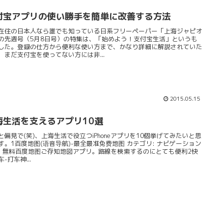
付宝アプリの使い勝手を簡単に改善する方法
在住の日本人なら誰でも知っている日系フリーペーパー「上海ジャピオ
の先週号（5月8日号）の特集は、「始めよう！支付宝生活」というも
した。登録の仕方から便利な使い方まで、かなり詳細に解説されていた
、まだ支付宝を使ってない方には非...
2015.05.15
海生活を支えるアプリ10選
と偏見で(笑)、上海生活で役立つiPhoneアプリを10個挙げてみたいと思
す。1百度地图(语音导航)-最全最准免费地图 カテゴリ: ナビゲーション
: 無料百度地图ご存知地図アプリ。路線を検索するのにとても便利2快
-打车神...