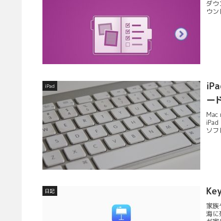
ダウ
ウン
iP
iPad
ー
Mac
iP
ソフ
Ke
日記
家族
海に