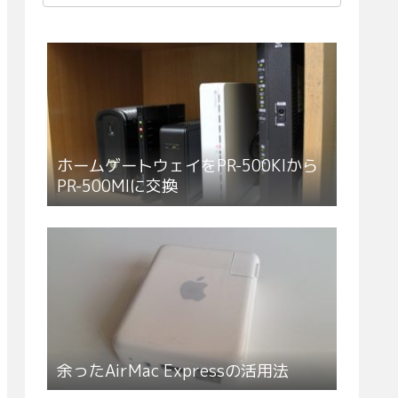
ホームゲートウェイをPR-500KIから
PR-500MIに交換
余ったAirMac Expressの活用法