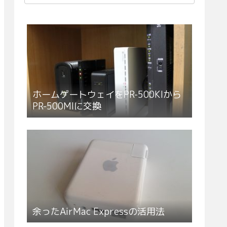
ホームゲートウェイをPR-500KIから
PR-500MIに交換
余ったAirMac Expressの活用法