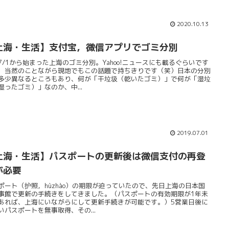
2020.10.13
上海・生活】支付宝，微信アプリでゴミ分別
7/1から始まった上海のゴミ分別。Yahoo!ニュースにも載るぐらいです
、当然のことながら現地でもこの話題で持ちきりです（笑）日本の分別
多少異なるところもあり、何が「干垃圾（乾いたゴミ）」で何が「湿垃
湿ったゴミ）」なのか、中...
2019.07.01
上海・生活】パスポートの更新後は微信支付の再登
が必要
ポート（护照，hùzhào）の期限が迫っていたので、先日上海の日本国
事館で更新の手続きをしてきました。（パスポートの有効期限が1年未
あれば、上海にいながらにして更新手続きが可能です。）5営業日後に
いパスポートを無事取得、その...