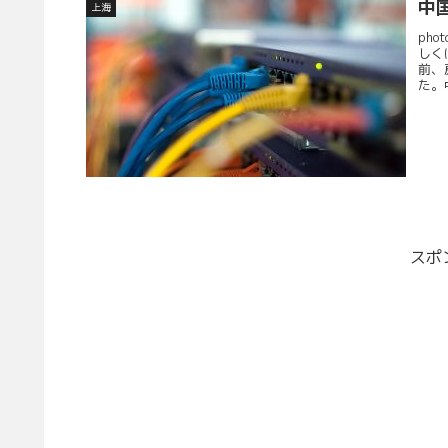
中
上海
pho
しく
前、
た。中
スポ