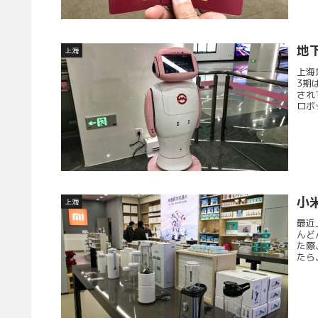
地
上海
上海
3期
され
ロボ
小
上海
最近
んど
た際
たら