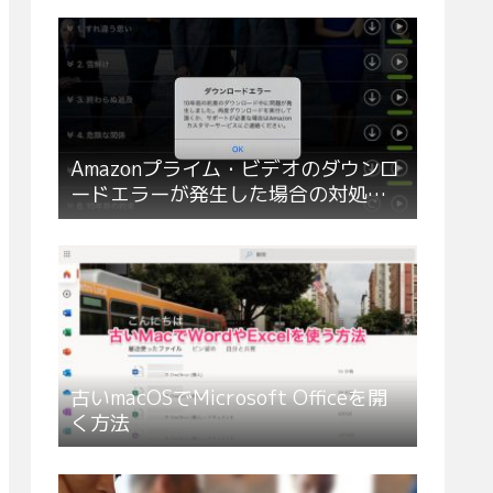
Amazonプライム・ビデオのダウンロ
ードエラーが発生した場合の対処方
法
古いmacOSでMicrosoft Officeを開
く方法