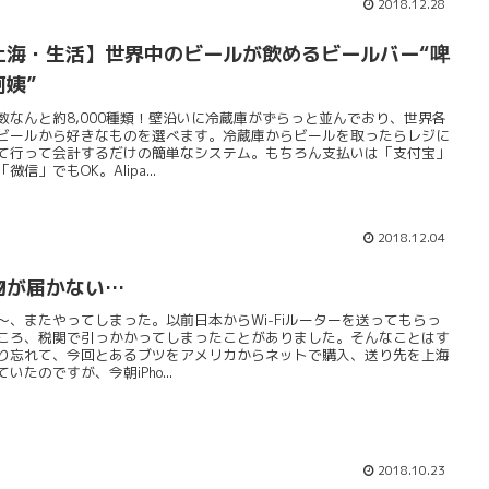
2018.12.28
上海・生活】世界中のビールが飲めるビールバー“啤
阿姨”
数なんと約8,000種類！壁沿いに冷蔵庫がずらっと並んでおり、世界各
ビールから好きなものを選べます。冷蔵庫からビールを取ったらレジに
て行って会計するだけの簡単なシステム。もちろん支払いは「支付宝」
微信」でもOK。Alipa...
2018.12.04
物が届かない…
〜、またやってしまった。以前日本からWi-Fiルーターを送ってもらっ
ころ、税関で引っかかってしまったことがありました。そんなことはす
り忘れて、今回とあるブツをアメリカからネットで購入、送り先を上海
ていたのですが、今朝iPho...
2018.10.23