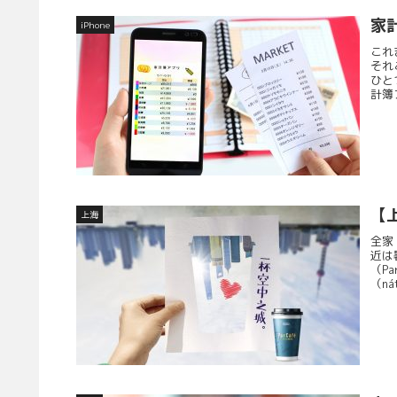
家
iPhone
これ
それ
ひと
計簿
【
上海
全家
近は
（P
（ná