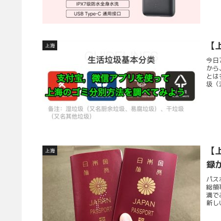
【
上海
今日
から
とは
圾（
【
上海
録
パス
総領
満で
新し