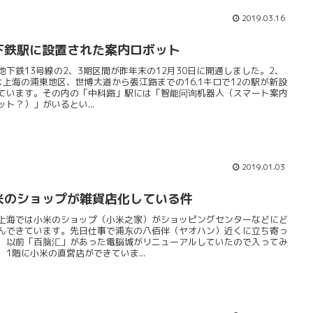
2019.03.16
下鉄駅に設置された案内ロボット
地下鉄13号線の2、3期区間が昨年末の12月30日に開通しました。2、
は上海の浦東地区、世博大道から張江路までの16.1キロで12の駅が新設
ています。その内の「中科路」駅には「智能问询机器人（スマート案内
ット？）」がいるとい...
2019.01.03
米のショップが雑貨店化している件
上海では小米のショップ（小米之家）がショッピングセンターなどにど
んできています。先日仕事で浦东の八佰伴（ヤオハン）近くに立ち寄っ
、以前「百脑汇」があった電脳城がリニューアルしていたので入ってみ
、1階に小米の直営店ができていま...