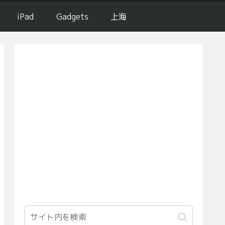
iPad
Gadgets
上海