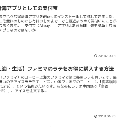
計簿アプリとしての支付宝
まで色々な家計簿アプリをiPhoneにインストールして試してきました。
こそ無料のものから有料のものまで…でも最近ようやく気付いたことが
つあります。「支付宝（Alipay）」アプリはある意味「最も簡単」な家
アプリなのではないか...
2018.10.18
上海・生活】ファミマのラテをお得に購入する方法
（ファミマ）のコーヒー上海のファミマでほぼ毎朝ラテを買います。最
暑いのでアイスラテをチョイス。中国ファミマのコーヒーは「湃客咖啡
arCafé）」という名称みたいです。ちなみにラテは中国語で「拿铁
tiě）」、アイスを注文する...
2018.06.23