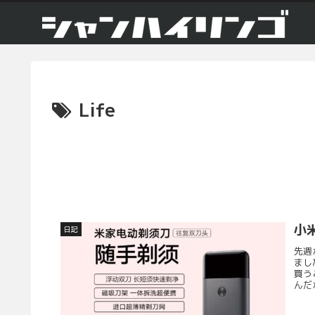
Life
小
日記
先週
まし
買う
んだ