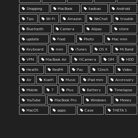
Shopping
MacBook
taobao
Android
Tips
Wi-Fi
Amazon
WeChat
trouble
Bluetooth
Camera
Alipay
store
update
Food
Photo
Mac mini
Keyboard
mini
iTunes
OS X
Mi Band
VPN
MacBook Air
YiCamera
SIM
HDD
Health
RedMi
Pay
12inch
Video
Air
XiaoYi
Music
iPad mini
Accessory
Mobile
7
Plus
Battery
Timelapse
YouTube
MacBook Pro
Windows
Money
MacOS
apps
Case
THETA S