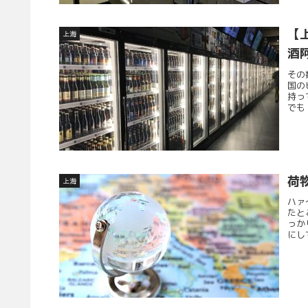
【
上海
酒
その
国の
持っ
でも「
荷
上海
ハァ
たと
っか
にし