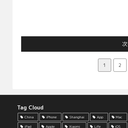
次
1
2
Tag Cloud
China
iPhone
Shanghai
App
Mac
iPad
Apple
Xiaomi
Life
iOS