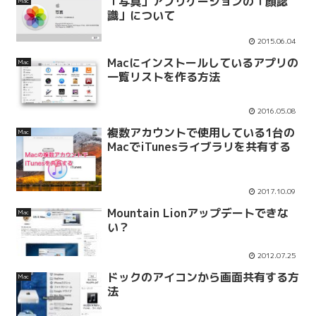
「写真」アプリケーションの「顔認
Mac
識」について
2015.06.04
Macにインストールしているアプリの
Mac
一覧リストを作る方法
2016.05.08
複数アカウントで使用している1台の
Mac
MacでiTunesライブラリを共有する
2017.10.09
Mountain Lionアップデートできな
Mac
い？
2012.07.25
ドックのアイコンから画面共有する方
Mac
法