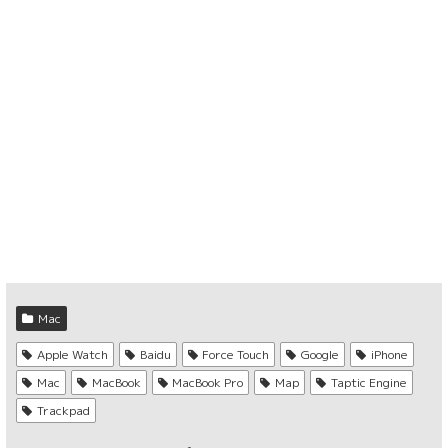
Mac
Apple Watch
Baidu
Force Touch
Google
iPhone
Mac
MacBook
MacBook Pro
Map
Taptic Engine
Trackpad