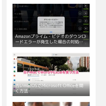
Amazonプライム・ビデオのダウンロ
ードエラーが発生した場合の対処方
法
古いmacOSでMicrosoft Officeを開
く方法