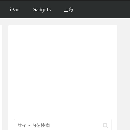
iPad
Gadgets
上海