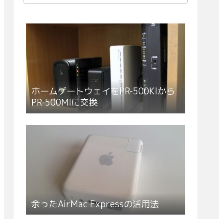
ホームゲートウェイをPR-500KIから
PR-500MIに交換
余ったAirMac Expressの活用法