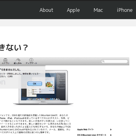
About
Apple
Mac
iPhone
できない？