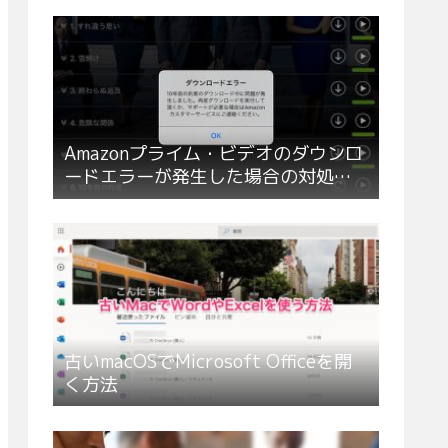
Amazonプライム・ビデオのダウンロ
ードエラーが発生した場合の対処方
法
古いmacOSでMicrosoft Officeを開
く方法