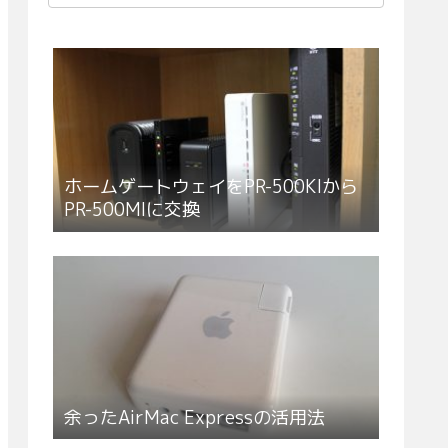
ホームゲートウェイをPR-500KIから
PR-500MIに交換
余ったAirMac Expressの活用法