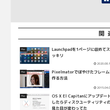
関
Launchpadを1ページに収めてス
Mac
ッキリ
2020.08.
Pixelmatorでぼやけたフレー
Mac
作る方法
2015.04.
OS X El Capitanにアップデー
Mac
したらディスクユーティリティ
見た目が変わってた