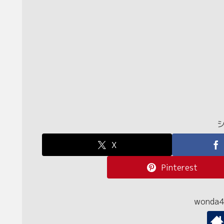
X
Pinterest
wond