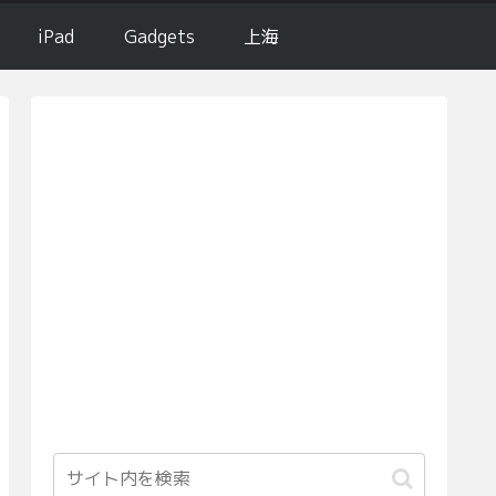
iPad
Gadgets
上海