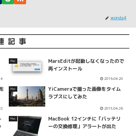
wonda4
連記事
MarsEditが起動しなくなったので
Mac
再インストール
14
2016.04.20
ムを
YiCameraで撮った画像をタイム
Mac
ラプスにしてみた
02
2015.04.26
ト
MacBook 12インチに「バッテリ
Mac
の
ーの交換修理」アラートが出た