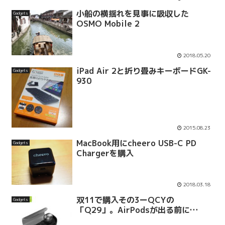
小船の横揺れを見事に吸収した
Gadgets
OSMO Mobile 2
2018.05.20
iPad Air 2と折り畳みキーボードGK-
Gadgets
930
2015.08.23
MacBook用にcheero USB-C PD
Gadgets
Chargerを購入
2018.03.18
双11で購入その3ーQCYの
Gadgets
「Q29」。AirPodsが出る前に…