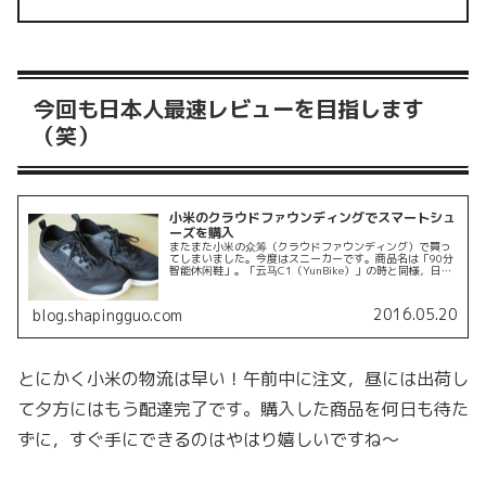
今回も日本人最速レビューを目指します
（笑）
小米のクラウドファウンディングでスマートシュ
ーズを購入
またまた小米の众筹（クラウドファウンディング）で買っ
てしまいました。今度はスニーカーです。商品名は「90分
智能休闲鞋」。「云马C1（YunBike）」の時と同様，日本
人でこの商品をレビューするのは，おそらくわたしが最初
になるのではないかと思...
2016.05.20
blog.shapingguo.com
とにかく小米の物流は早い！午前中に注文，昼には出荷し
て夕方にはもう配達完了です。購入した商品を何日も待た
ずに，すぐ手にできるのはやはり嬉しいですね〜