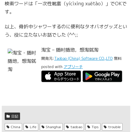
検索ワードは「一次性靴套（yícìxìng xuētào）」でOKで
す。
以上、骨折中シャワーするのに便利なタオバオグッズとい
う、役に立たないお話でした (^^;;
淘宝 – 随时随地，想淘就淘
開発元:
Taobao (China) Software CO.,LTD
無料
posted with
アプリーチ
日記
China
Life
Shanghai
taobao
Tips
trouble