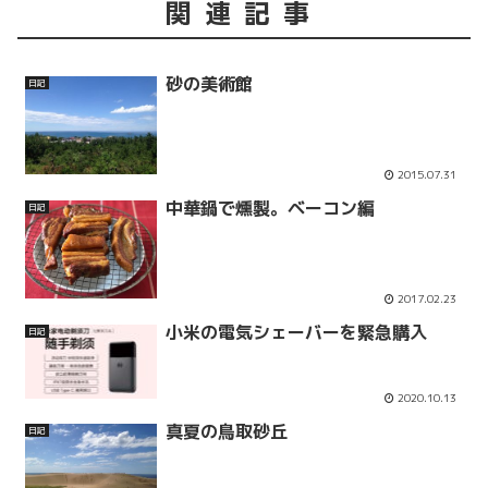
関連記事
砂の美術館
日記
2015.07.31
中華鍋で燻製。ベーコン編
日記
2017.02.23
小米の電気シェーバーを緊急購入
日記
2020.10.13
真夏の鳥取砂丘
日記