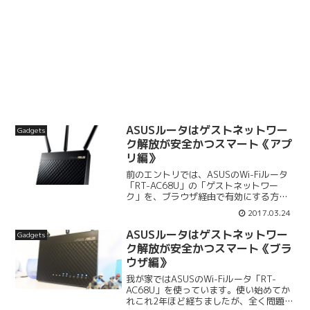
ASUSルータはゲストネットワー
Gadgets
ク解放が安全かつスマート《アプ
リ編》
前のエントリでは、ASUSのWi-Fiルータ
「RT-AC68U」の「ゲストネットワー
ク」を、ブラウザ経由で有効にする方法
について紹介しました。今回は、iOSアプ
2017.03.24
リから「ゲストネットワーク」を有効に
する方法について取り上げたいと思いま
ASUSルータはゲストネットワー
Gadgets
す。AS...
ク解放が安全かつスマート《ブラ
ウザ編》
我が家ではASUSのWi-Fiルータ「RT-
AC68U」を使っています。使い始めてか
れこれ2年ほど経ちましたが、全く問題な