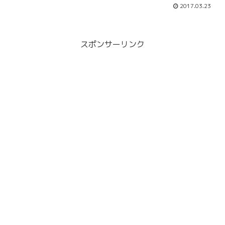
く稼働してくれています。その後も各
2017.03.23
社、電波強度を売りにした新製品をどん
どんリリースしていますが、わたしには
これで十分！...
スポンサーリンク