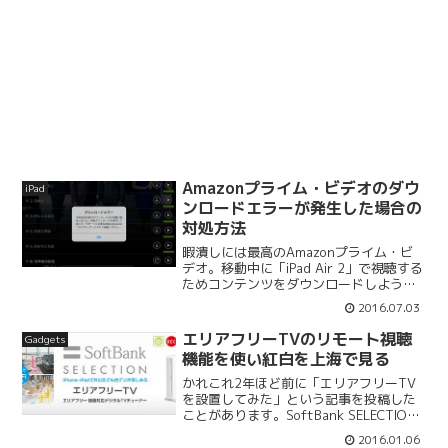
Amazonプライム・ビデオのダウ
iPad
ンロードエラーが発生した場合の
対処方法
暇潰しには最高のAmazonプライム・ビ
デオ。移動中に「iPad Air 2」で視聴する
ためコンテンツをダウンロードしようと
したら…上記のようなメッセージが出て
2016.07.03
きてしまいました。ダウンロードエラー
「コンテンツの題名」のダウンロード中
エリアフリーTVのリモート視聴
Gadgets
に問題が...
機能を使い紅白を上海で見る
かれこれ2年ほど前に「エリアフリーTV
を設置してみた」という記事を投稿した
ことがあります。SoftBank SELECTION
で購入した「エリアフリー 録画対応デジ
2016.01.06
タルTVチューナー SB-TV04-WRIP」を