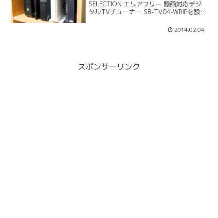
SELECTION エリアフリー 録画対応デジ
タルTVチューナー SB-TV04-WRIPを設
置しました。iPhone、iPadで外出先でも
地デジが楽しめる外出先でもインターネ
2014.02.04
ット経由でテレビ視聴（海外で...
スポンサーリンク