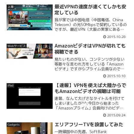
実家の大阪に設置しているので...
最近VPNの速度が速くてしかも安
上海
定している
我が家では中国电信（中国電信、China
Telecom）の光50Mbpsで契約しているの
ですが、最近VPN（大阪の実家にある
NTTホームゲートウェイのVPNサーバに
2015.10.28
接続）の調子いいので速度測定してみた
ら…結構な速度が出ていたのでビック
AmazonビデオはVPNが切れても
Webサービス
リ！...
視聴できる
見たいものがない、コンテンツが少ない
等散々な言われ方をしている「Amazon
ビデオ」ですが💦プライム会員なので取
り敢えず活用しておかなければ… とい
2015.10.10
った感じですかね（笑）Amazonビデオ
カテゴリ: エンターテインメント 価格: 無
【速報】VPNを使えば大陸からで
iPad
料前に...
もAmazonビデオの視聴は可能
速報、なんて大げさなタイトルを付けて
しまいましたが^^;今日から始まった
「Amazonプライム」会員向けのビデオ
オンデマンドサービス「Amazonビデ
2015.09.24
オ」ですが、大陸からでも視聴できるの
かどうか非常に関心がありました。早速
エリアフリーTVを設置してみた
Gadgets
試してみたところ、...
一時帰国中の先週、SoftBank