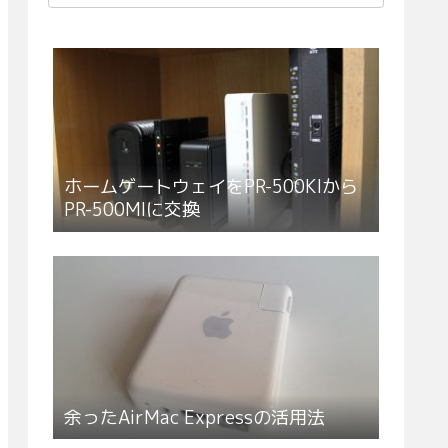
ホームゲートウェイをPR-500KIから
PR-500MIに交換
余ったAirMac Expressの活用法