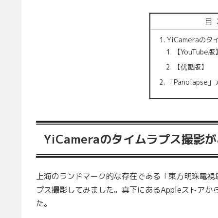
目
YiCamera
【YouTube版
【优酷版】
「Panolaps
YiCameraのタイムラプス撮影
上海のランドマーク的な存在である「東方明珠電視塔（东方明
プス撮影してみました。真下にあるAppleストア
た。