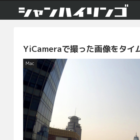
YiCameraで撮った画像をタ
Mac