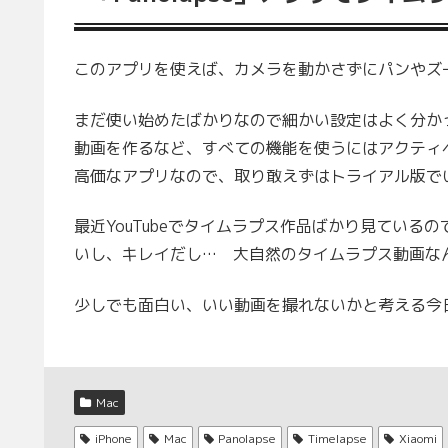
このアプリを使えば、カメラを動かさずにパンやズ
まだ使い始めたばかりなので細かい設定はよく分かっ
動画を作るなど、すべての機能を使うにはアクティ
高価なアプリなので、取り敢えずはトライアル版で
最近YouTubeでタイムラプス作品ばかり見てい
いし、キレイだし… 大自然のタイムラプス動画な
少しでも面白い、いい動画を撮れないかと考える今
Mac
iPhone
Mac
Panolapse
Timelapse
Xiaomi