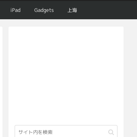
iPad
Gadgets
上海