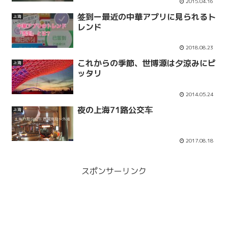
2015.04.16
签到ー最近の中華アプリに見られるト
上海
レンド
2018.08.23
これからの季節、世博源は夕涼みにピ
上海
ッタリ
2014.05.24
夜の上海71路公交车
上海
2017.08.18
スポンサーリンク