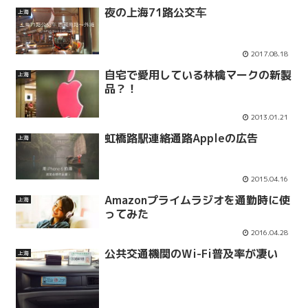
夜の上海71路公交车
上海
2017.08.18
自宅で愛用している林檎マークの新製
上海
品？！
2013.01.21
虹橋路駅連絡通路Appleの広告
上海
2015.04.16
Amazonプライムラジオを通勤時に使
上海
ってみた
2016.04.28
公共交通機関のWi-Fi普及率が凄い
上海