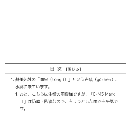
目次
蘇州郊外の「同里（tónglǐ）」という古镇（gǔzhèn）、
水郷に来ています。
あと、こちらは生憎の雨模様ですが、「E-M5 Mark
Ⅱ」は防塵・防滴なので、ちょっとした雨でも平気で
す。