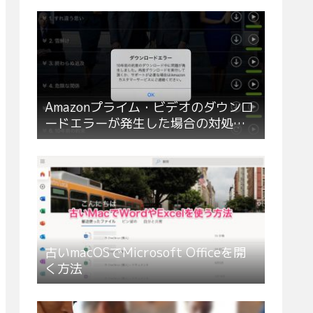
Amazonプライム・ビデオのダウンロ
ードエラーが発生した場合の対処方
法
古いmacOSでMicrosoft Officeを開
く方法