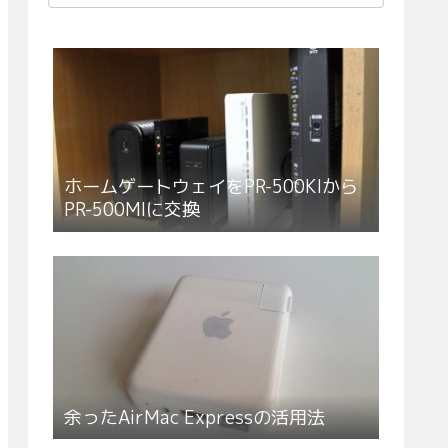
ホームゲートウェイをPR-500KIから
PR-500MIに交換
余ったAirMac Expressの活用法