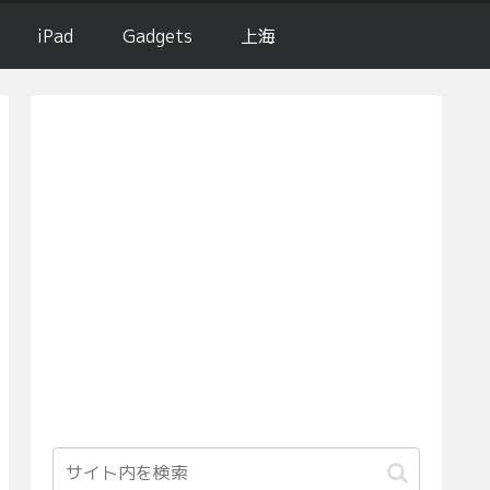
iPad
Gadgets
上海