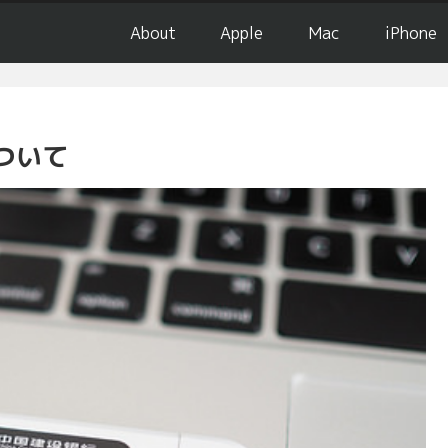
About
Apple
Mac
iPhone
ついて