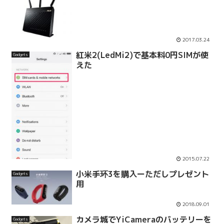
2017.03.24
紅米2(LedMi2)で基本料0円SIMが使
Gadgets
えた
2015.07.22
小米手环3を購入ーただしプレゼント
Gadgets
用
2018.09.01
カメラ城でYiCameraのバッテリーを
Gadgets