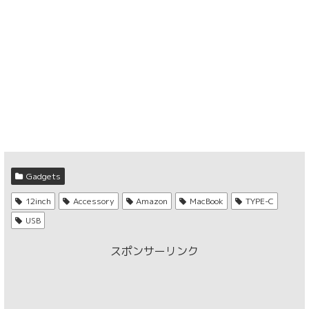
Gadgets
12inch
Accessory
Amazon
MacBook
TYPE-C
USB
スポンサーリンク