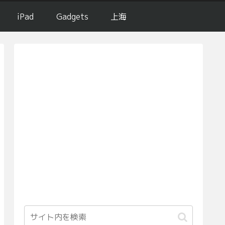
iPad
Gadgets
上海