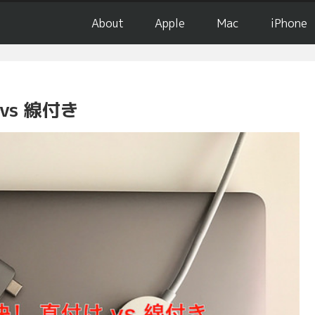
About
Apple
Mac
iPhone
vs 線付き