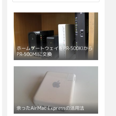
ホームゲートウェイをPR-500KIから
PR-500MIに交換
余ったAirMac Expressの活用法