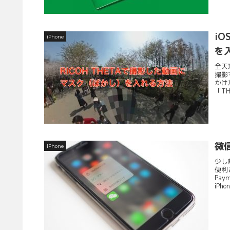
iO
iPhone
を
全天
撮影
かけ
「TH
微信
iPhone
少し
便利
Pay
iPhon