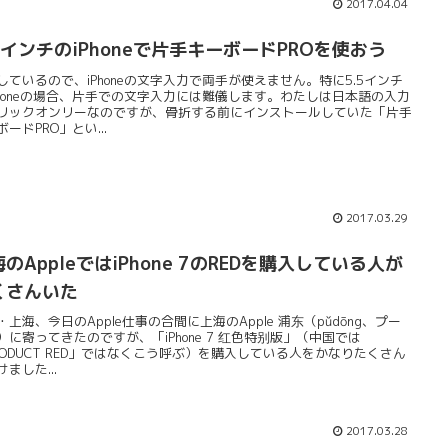
2017.04.04
.5インチのiPhoneで片手キーボードPROを使おう
しているので、iPhoneの文字入力で両手が使えません。特に5.5インチ
Phoneの場合、片手での文字入力には難儀します。わたしは日本語の入力
リックオンリーなのですが、骨折する前にインストールしていた「片手
ードPRO」とい...
2017.03.29
のAppleではiPhone 7のREDを購入している人が
くさんいた
・上海、今日のApple仕事の合間に上海のApple 浦东（pǔdōng、プー
）に寄ってきたのですが、「iPhone 7 红色特别版」（中国では
RODUCT RED」ではなくこう呼ぶ）を購入している人をかなりたくさん
ました...
2017.03.28