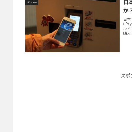
日本
iPhone
か
日本
P
ルド
購入し
スポ