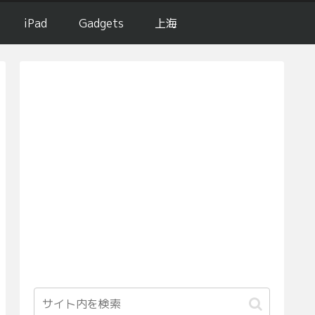
iPad
Gadgets
上海