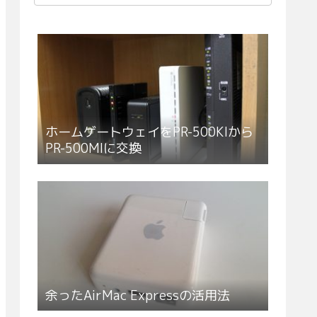
ホームゲートウェイをPR-500KIから
PR-500MIに交換
余ったAirMac Expressの活用法