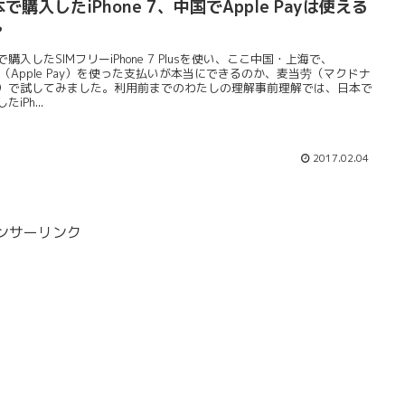
で購入したiPhone 7、中国でApple Payは使える
？
で購入したSIMフリーiPhone 7 Plusを使い、ここ中国・上海で、
ay（Apple Pay）を使った支払いが本当にできるのか、麦当劳（マクドナ
）で試してみました。利用前までのわたしの理解事前理解では、日本で
たiPh...
2017.02.04
ンサーリンク