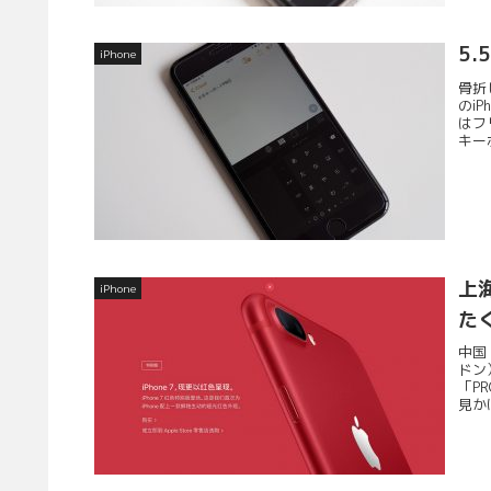
5
iPhone
骨折
のi
はフ
キーボ
上海
iPhone
た
中国
ドン
「P
見かけ