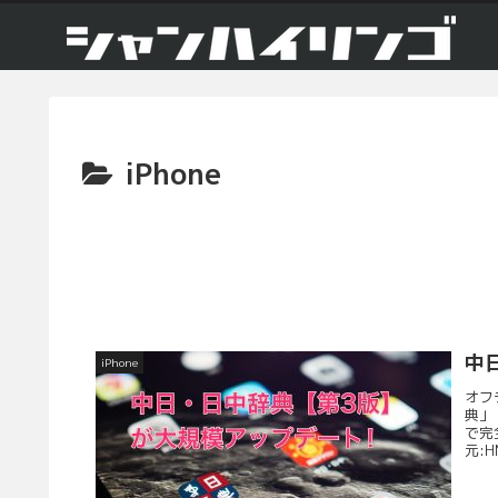
iPhone
中
iPhone
オフ
典」
で完
元:HM