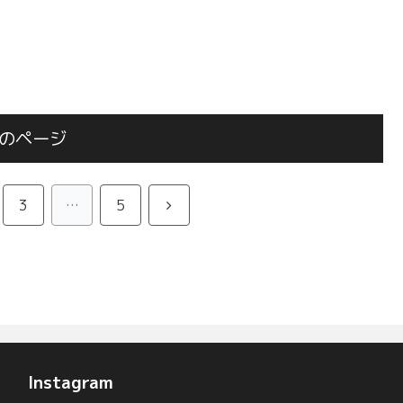
のページ
次
3
…
5
へ
Instagram