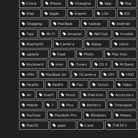
China
iPhone
Shanghai
App
Mac
iPad
Apple
Xiaomi
Life
iOS
Shopping
MacBook
taobao
Android
Tips
Wi-Fi
Amazon
WeChat
trouble
Bluetooth
Camera
Alipay
store
update
Food
Photo
Mac mini
Keyboard
mini
iTunes
OS X
Mi Band
VPN
MacBook Air
YiCamera
SIM
HDD
Health
RedMi
Pay
12inch
Video
Air
XiaoYi
Music
iPad mini
Accessory
Mobile
7
Plus
Battery
Timelapse
YouTube
MacBook Pro
Windows
Money
MacOS
apps
Case
THETA S