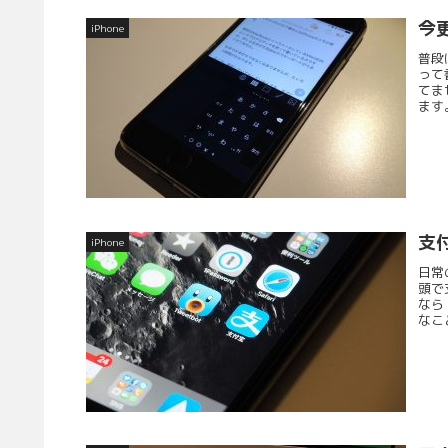
今
iPhone
普段
って
てま
ます
支付
iPhone
日常
頭で
なら
なこ