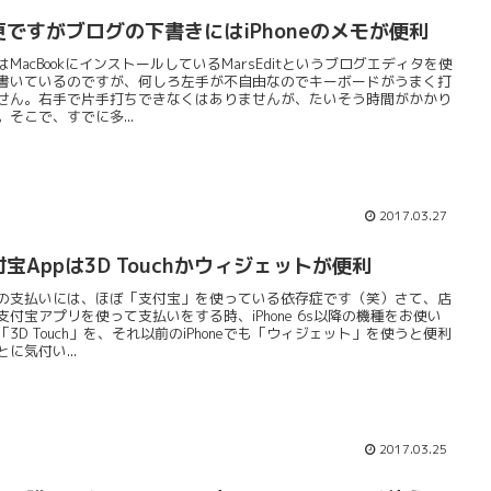
更ですがブログの下書きにはiPhoneのメモが便利
はMacBookにインストールしているMarsEditというブログエディタを使
書いているのですが、何しろ左手が不自由なのでキーボードがうまく打
せん。右手で片手打ちできなくはありませんが、たいそう時間がかかり
。そこで、すでに多...
2017.03.27
宝Appは3D Touchかウィジェットが便利
の支払いには、ほぼ「支付宝」を使っている依存症です（笑）さて、店
支付宝アプリを使って支払いをする時、iPhone 6s以降の機種をお使い
「3D Touch」を、それ以前のiPhoneでも「ウィジェット」を使うと便利
とに気付い...
2017.03.25