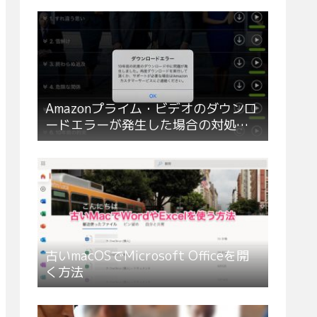
Amazonプライム・ビデオのダウンロ
ードエラーが発生した場合の対処方
法
古いmacOSでMicrosoft Officeを開
く方法