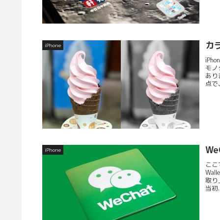
カ
iPhone
iP
モノ
あり
点で、
W
iPhone
ここ
Wa
取り
当初..