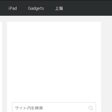
iPad
Gadgets
上海