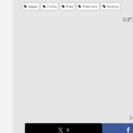
Apple
China
iPad
iPad mini
Retina
スポ
X