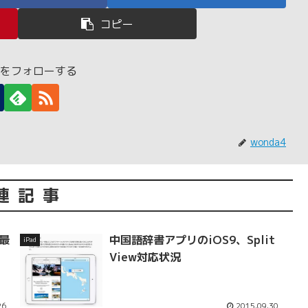
コピー
a4をフォローする
wonda4
連記事
d最
中国語辞書アプリのiOS9、Split
iPad
」
View対応状況
26
2015.09.30