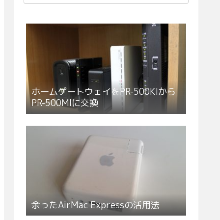
ホームゲートウェイをPR-500KIから
PR-500MIに交換
余ったAirMac Expressの活用法