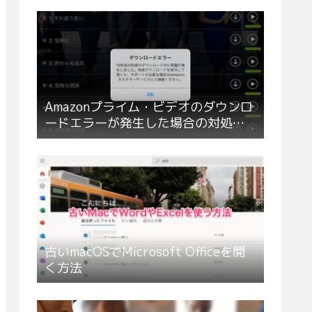
Amazonプライム・ビデオのダウンロ
ードエラーが発生した場合の対処方
法
古いmacOSでMicrosoft Officeを開
く方法