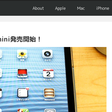
About
Apple
Mac
iPhone
mini発売開始！