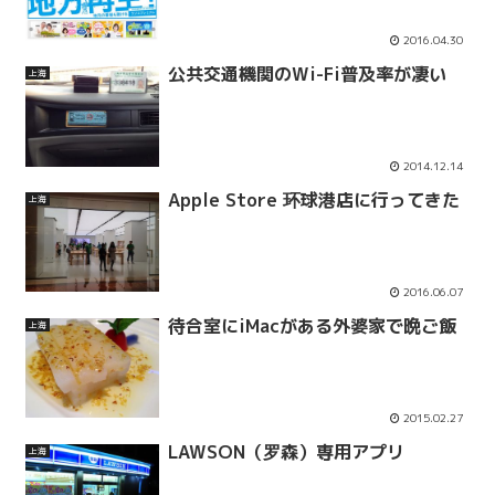
2016.04.30
公共交通機関のWi-Fi普及率が凄い
上海
2014.12.14
Apple Store 环球港店に行ってきた
上海
2016.06.07
待合室にiMacがある外婆家で晩ご飯
上海
2015.02.27
LAWSON（罗森）専用アプリ
上海