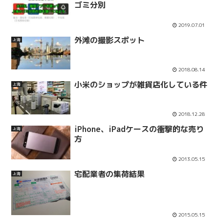
ゴミ分別
2019.07.01
外滩の撮影スポット
上海
2018.08.14
小米のショップが雑貨店化している件
上海
2018.12.28
iPhone、iPadケースの衝撃的な売り
上海
方
2013.05.15
宅配業者の集荷結果
上海
2015.05.15