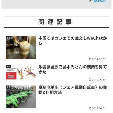
wonda4
関連記事
中国ではカフェでの注文もWeChatか
上海
ら
2017.07.01
乐器展览会で谷本光さんの演奏を見て
上海
きた
2015.10.14
享骑电单车（シェア電動自転車）の登
上海
録&利用方法
2017.06.01