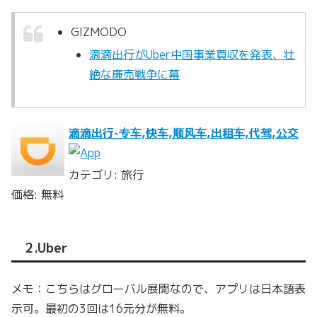
GIZMODO
滴滴出行がUber中国事業買収を発表、壮
絶な廉売戦争に幕
滴滴出行-专车,快车,顺风车,出租车,代驾,公交
カテゴリ: 旅行
価格: 無料
2.Uber
メモ：こちらはグローバル展開なので、アプリは日本語表
示可。最初の3回は16元分が無料。