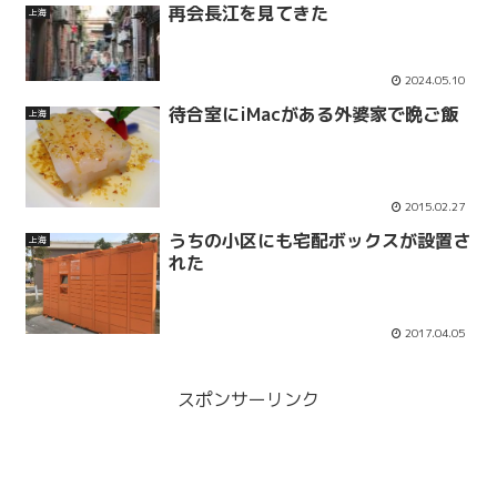
再会長江を見てきた
上海
2024.05.10
待合室にiMacがある外婆家で晩ご飯
上海
2015.02.27
うちの小区にも宅配ボックスが設置さ
上海
れた
2017.04.05
スポンサーリンク