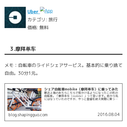
Uber
カテゴリ: 旅行
価格: 無料
3.摩拜单车
メモ：自転車のライドシェアサービス。基本的に乗り捨て
自由。30分1元。
シェア自転車mobike（摩拜单车）に乗ってみた
最近上海のあちらこちらで見かけるようになったこの形の
自転車。「摩拜单车（mobile）」って言います。前から気
にはなっていたのですが、やっと登録を終え実際に乗って
みたのでレポートしてみます。公式サイト：摩拜单车摩拜
单车（mobike）とは簡...
2016.08.04
blog.shapingguo.com