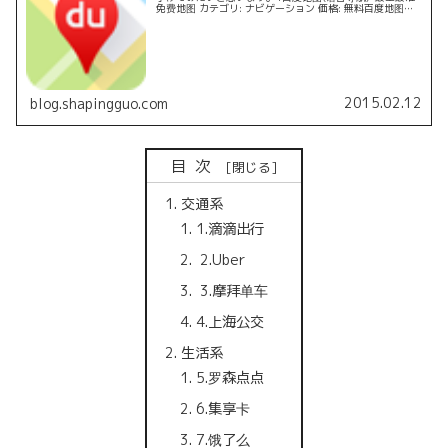
免费地图 カテゴリ: ナビゲーション 価格: 無料百度地图ご
存知地図アプリ。路線を検索するのにとても便利2快的打
车-打车神...
2015.02.12
blog.shapingguo.com
目次
交通系
1.滴滴出行
2.Uber
3.摩拜单车
4.上海公交
生活系
5.罗森点点
6.集享卡
7.饿了么