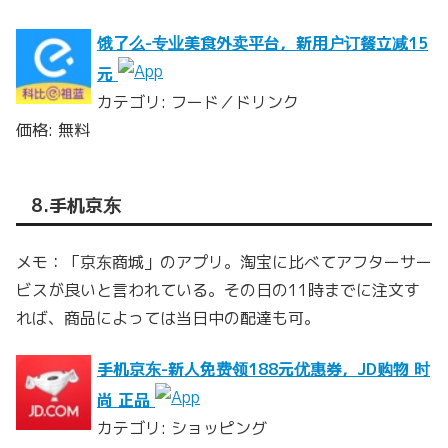
饿了么-专业美食外卖平台，新用户订餐立减15
元
カテゴリ: フード／ドリンク
価格: 無料
8.手机京东
メモ：「京东商城」のアプリ。淘宝に比べてアフターサー
ビスが良いと言われている。その日の11時までに注文す
れば、商品によっては当日中の配達も可。
手机京东-新人免费领188元优惠券，JD购物 时
尚 正品
カテゴリ: ショッピング