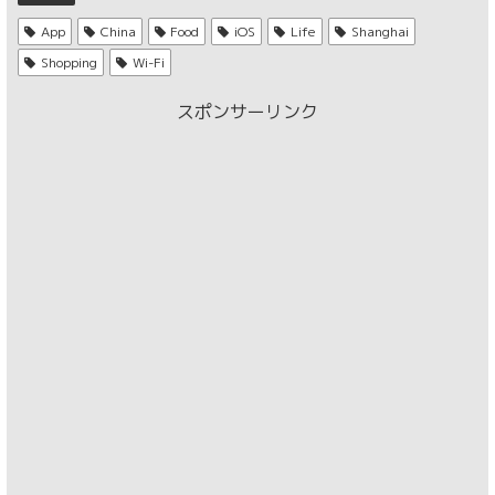
App
China
Food
iOS
Life
Shanghai
Shopping
Wi-Fi
スポンサーリンク