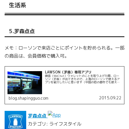
生活系
5.罗森点点
メモ：ローソンで来店ごとにポイントを貯められる。一部
の商品は、会員価格で購入可。
LAWSON（罗森）専用アプリ
微信（WeChat）ウォレットのことを取り上げた際、ロー
ソン（罗森）が出てきたので、上海のローソンで使えるア
プリを紹介したいと思います（中国の他の都市でも使える
のかどうかは知りません）。羅森LAWSON / qiaomengそ
の名も「罗森点...
2015.09.22
blog.shapingguo.com
罗森点点
カテゴリ: ライフスタイル