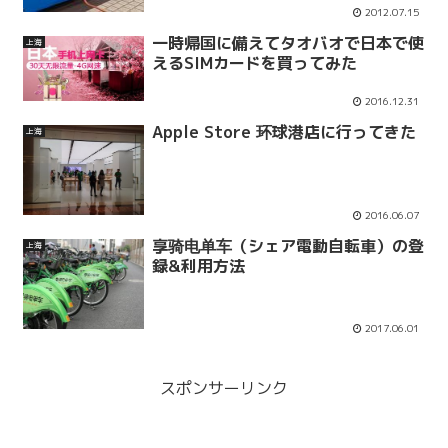
2012.07.15
一時帰国に備えてタオバオで日本で使
上海
えるSIMカードを買ってみた
2016.12.31
Apple Store 环球港店に行ってきた
上海
2016.06.07
享骑电单车（シェア電動自転車）の登
上海
録&利用方法
2017.06.01
スポンサーリンク