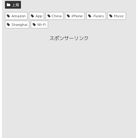
上海
Amazon
App
China
iPhone
iTunes
Music
Shanghai
Wi-Fi
スポンサーリンク