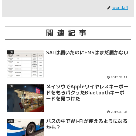
wonda4
関連記事
SALは届いたのにEMSはまだ届かない
上海
2015.02.11
メイソウでAppleワイヤレスキーボー
上海
ドをもろパクったBluetoothキーボ
ードを見つけた
2015.09.26
バスの中でWi-Fiが使えるようになる
上海
かも？