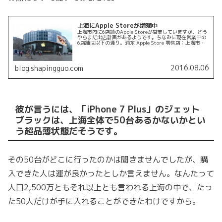
上海にApple Storeが増殖中
上海市内に6店舗のApple Storeが営業していますが、どう
やらまだ出店計画があるようです。ちなみに現在営業中の
6店舗は以下の通り。浦东 Apple Store 零售店：上海市浦
东新区陆家嘴世纪大道8号上海国金中心IFC商场LG2－27...
2016.08.06
blog.shapingguo.com
彼が言うには、「iPhone 7 Plus」のジェット
ブラックは、上海全体で50台あるかないかとい
う超品薄状態だそうです。
その50台がどこに行ったのかは聞きませんでしたが、購
入できた人は運が良かったとしか言えません。なんたって
人口2,500万ともそれ以上とも言われる上海の中で、たっ
た50人だけが手に入れることができたわけですから。