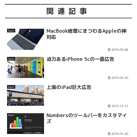
関連記事
MacBook修理にまつわるAppleの神
Apple
対応
2019.03.08
迫力あるiPhone 5cの一面広告
Apple
2013.09.30
上海のiPad巨大広告
Apple
2012.12.12
Numbersのツールバーをカスタマイ
Apple
ズ
2019.01.20