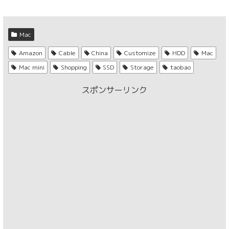
Mac
Amazon
Cable
China
Customize
HDD
Mac
Mac mini
Shopping
SSD
Storage
taobao
スポンサーリンク