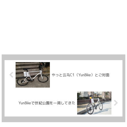
やっと云马C1（YunBike）とご対面
YunBikeで世紀公園を一周してきた