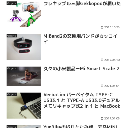
フレキシブル三脚Gekkopodが届いた
Gadgets
2015.10.26
MiBand2の交換用バンドがカッコイ
Gadgets
イ
2017.05.10
久々の小米製品ーMi Smart Scale 2
Gadgets
2021.06.01
Verbatim バーベイタム TYPE-C
Gadgets
USB3.1 と TYPE-A USB3.0デュアル
メモリキャップ式2 in 1 と MacBook
2017.01.09
YunBikeの折りたたみ版，云马MINI
Gadgets