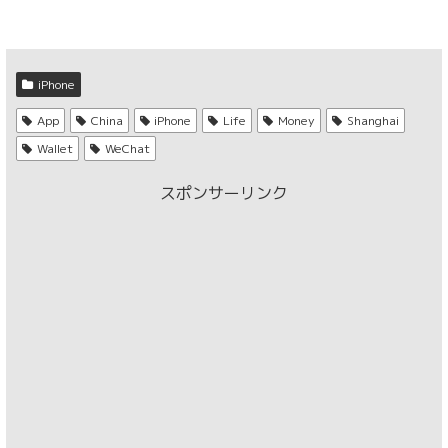
iPhone
App
China
iPhone
Life
Money
Shanghai
Wallet
WeChat
スポンサーリンク