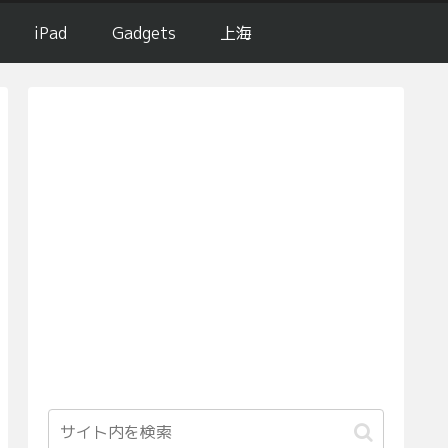
iPad
Gadgets
上海