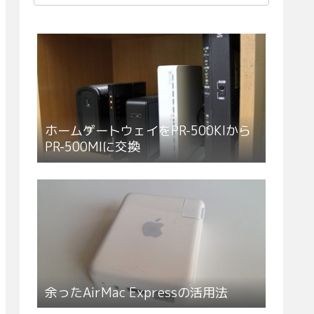
ホームゲートウェイをPR-500KIから
PR-500MIに交換
余ったAirMac Expressの活用法